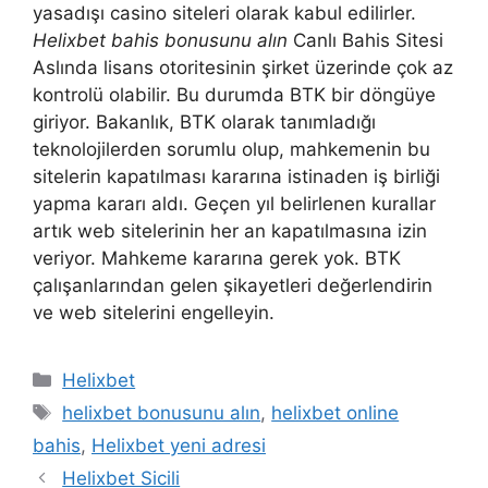
yasadışı casino siteleri olarak kabul edilirler.
Helixbet bahis bonusunu alın
Canlı Bahis Sitesi
Aslında lisans otoritesinin şirket üzerinde çok az
kontrolü olabilir. Bu durumda BTK bir döngüye
giriyor. Bakanlık, BTK olarak tanımladığı
teknolojilerden sorumlu olup, mahkemenin bu
sitelerin kapatılması kararına istinaden iş birliği
yapma kararı aldı. Geçen yıl belirlenen kurallar
artık web sitelerinin her an kapatılmasına izin
veriyor. Mahkeme kararına gerek yok. BTK
çalışanlarından gelen şikayetleri değerlendirin
ve web sitelerini engelleyin.
Kategoriler
Helixbet
Etiketler
helixbet bonusunu alın
,
helixbet online
bahis
,
Helixbet yeni adresi
Helixbet Sicili