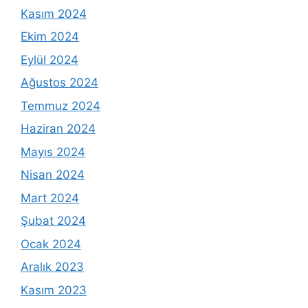
Kasım 2024
Ekim 2024
Eylül 2024
Ağustos 2024
Temmuz 2024
Haziran 2024
Mayıs 2024
Nisan 2024
Mart 2024
Şubat 2024
Ocak 2024
Aralık 2023
Kasım 2023