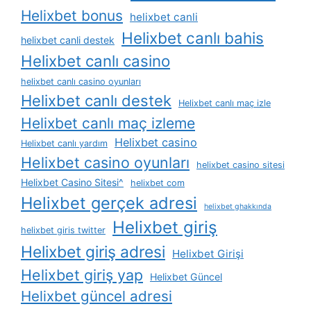
Helixbet bonus
helixbet canli
Helixbet canlı bahis
helixbet canli destek
Helixbet canlı casino
helixbet canlı casino oyunları
Helixbet canlı destek
Helixbet canlı maç izle
Helixbet canlı maç izleme
Helixbet casino
Helixbet canlı yardım
Helixbet casino oyunları
helixbet casino sitesi
Helixbet Casino Sitesi^
helixbet com
Helixbet gerçek adresi
helixbet ghakkında
Helixbet giriş
helixbet giris twitter
Helixbet giriş adresi
Helixbet Girişi
Helixbet giriş yap
Helixbet Güncel
Helixbet güncel adresi