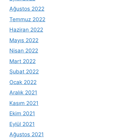
Ağustos 2022
Temmuz 2022
Haziran 2022
Mayıs 2022
Nisan 2022
Mart 2022
Şubat 2022
Ocak 2022
Aralık 2021
Kasım 2021
Ekim 2021
Eylül 2021
Ağustos 2021