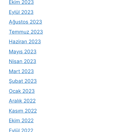
Ekim 2023
Eylül 2023
Ağustos 2023
Temmuz 2023
Haziran 2023
Mayıs 2023
Nisan 2023
Mart 2023
Şubat 2023
Ocak 2023
Aralık 2022
Kasım 2022
Ekim 2022
Eylül 2022