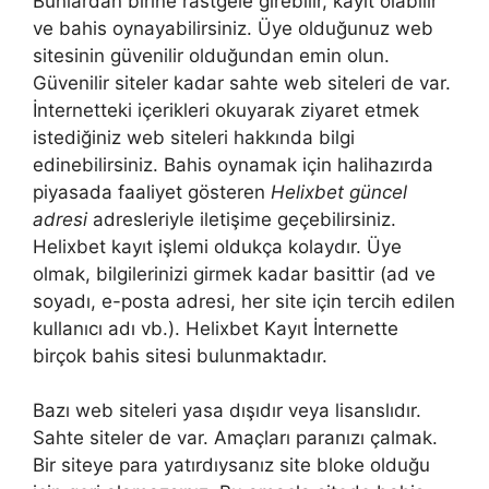
Bunlardan birine rastgele girebilir, kayıt olabilir
ve bahis oynayabilirsiniz. Üye olduğunuz web
sitesinin güvenilir olduğundan emin olun.
Güvenilir siteler kadar sahte web siteleri de var.
İnternetteki içerikleri okuyarak ziyaret etmek
istediğiniz web siteleri hakkında bilgi
edinebilirsiniz. Bahis oynamak için halihazırda
piyasada faaliyet gösteren
Helixbet güncel
adresi
adresleriyle iletişime geçebilirsiniz.
Helixbet kayıt işlemi oldukça kolaydır. Üye
olmak, bilgilerinizi girmek kadar basittir (ad ve
soyadı, e-posta adresi, her site için tercih edilen
kullanıcı adı vb.). Helixbet Kayıt İnternette
birçok bahis sitesi bulunmaktadır.
Bazı web siteleri yasa dışıdır veya lisanslıdır.
Sahte siteler de var. Amaçları paranızı çalmak.
Bir siteye para yatırdıysanız site bloke olduğu