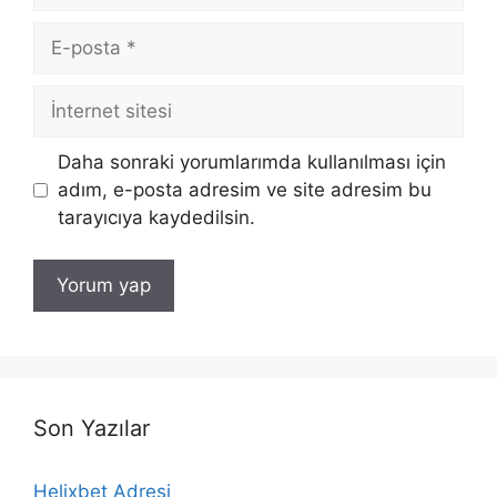
E-
posta
İnternet
sitesi
Daha sonraki yorumlarımda kullanılması için
adım, e-posta adresim ve site adresim bu
tarayıcıya kaydedilsin.
Son Yazılar
Helixbet Adresi