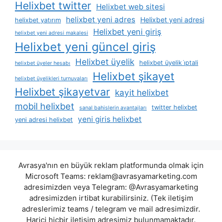
Helixbet twitter
Helixbet web sitesi
helixbet yeni adres
Helixbet yeni adresi
helixbet yatırım
Helixbet yeni giriş
helixbet yeni adresi makalesi
Helixbet yeni güncel giriş
Helixbet üyelik
helixbet üyelik i̇ptali
helixbet üyeler hesabı
Helixbet şikayet
helixbet üyelikleri turnuvaları
Helixbet şikayetvar
kayit helixbet
mobil helixbet
twitter helixbet
sanal bahislerin avantajları
yeni giris helixbet
yeni adresi helixbet
Avrasya'nın en büyük reklam platformunda olmak için
Microsoft Teams:
reklam@avrasyamarketing.com
adresimizden veya Telegram: @Avrasyamarketing
adresimizden irtibat kurabilirsiniz. (Tek iletişim
adreslerimiz teams / telegram ve mail adresimizdir.
Harici hiçbir iletişim adresimiz bulunmamaktadır.