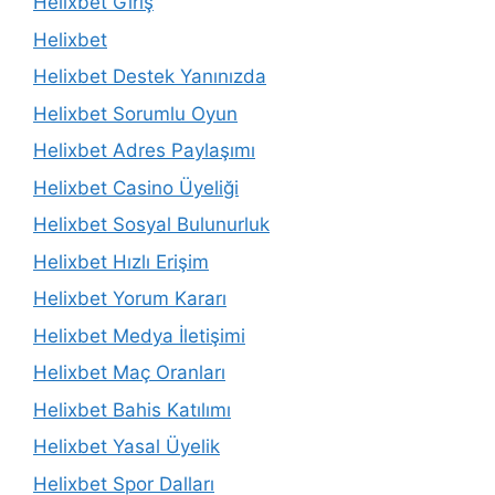
Helixbet Giriş
Helixbet
Helixbet Destek Yanınızda
Helixbet Sorumlu Oyun
Helixbet Adres Paylaşımı
Helixbet Casino Üyeliği
Helixbet Sosyal Bulunurluk
Helixbet Hızlı Erişim
Helixbet Yorum Kararı
Helixbet Medya İletişimi
Helixbet Maç Oranları
Helixbet Bahis Katılımı
Helixbet Yasal Üyelik
Helixbet Spor Dalları