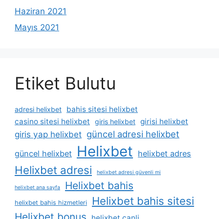
Haziran 2021
Mayıs 2021
Etiket Bulutu
bahis sitesi helixbet
adresi helixbet
casino sitesi helixbet
girisi helixbet
giris helixbet
güncel adresi helixbet
giris yap helixbet
Helixbet
güncel helixbet
helixbet adres
Helixbet adresi
helixbet adresi güvenli mi
Helixbet bahis
helixbet ana sayfa
Helixbet bahis sitesi
helixbet bahis hizmetleri
Helixbet bonus
helixbet canli