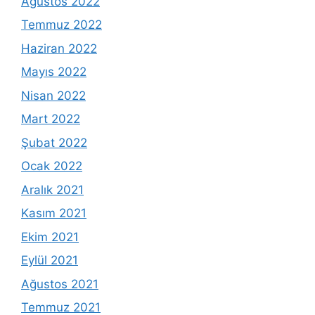
Ağustos 2022
Temmuz 2022
Haziran 2022
Mayıs 2022
Nisan 2022
Mart 2022
Şubat 2022
Ocak 2022
Aralık 2021
Kasım 2021
Ekim 2021
Eylül 2021
Ağustos 2021
Temmuz 2021