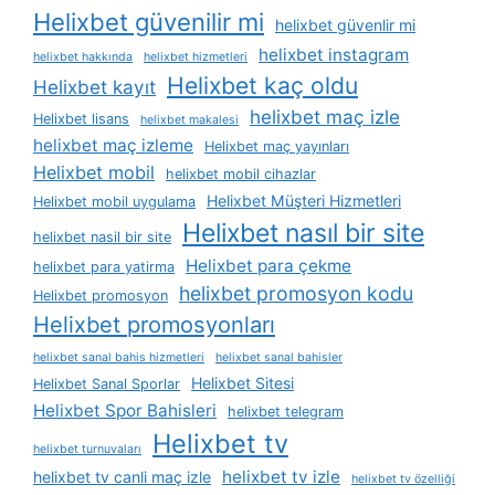
Helixbet güvenilir mi
helixbet güvenlir mi
helixbet instagram
helixbet hakkında
helixbet hizmetleri
Helixbet kaç oldu
Helixbet kayıt
helixbet maç izle
Helixbet lisans
helixbet makalesi
helixbet maç izleme
Helixbet maç yayınları
Helixbet mobil
helixbet mobil cihazlar
Helixbet Müşteri Hizmetleri
Helixbet mobil uygulama
Helixbet nasıl bir site
helixbet nasil bir site
Helixbet para çekme
helixbet para yatirma
helixbet promosyon kodu
Helixbet promosyon
Helixbet promosyonları
helixbet sanal bahis hizmetleri
helixbet sanal bahisler
Helixbet Sitesi
Helixbet Sanal Sporlar
Helixbet Spor Bahisleri
helixbet telegram
Helixbet tv
helixbet turnuvaları
helixbet tv izle
helixbet tv canli maç izle
helixbet tv özelliği