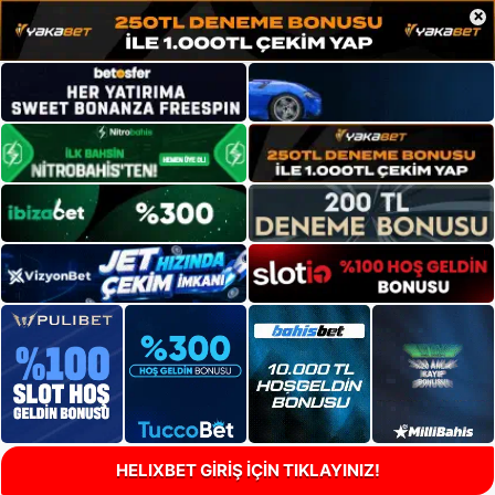
×
HELIXBET GİRİŞ İÇİN TIKLAYINIZ!