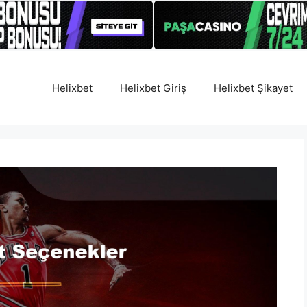
Helixbet
Helixbet Giriş
Helixbet Şikayet