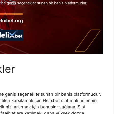
ler
ne geniş seçenekler sunan bir bahis platformudur.
lentileri karşılamak için Helixbet slot makinelerinin
lirinizi artırmak için bonuslar sağlanır. Slot
u faaliyetlere katılmak, daha yüksek dozda