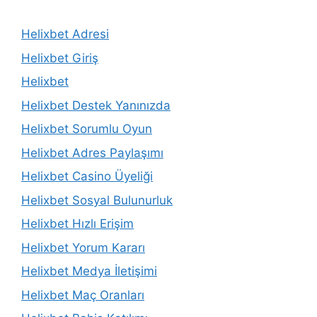
Helixbet Adresi
Helixbet Giriş
Helixbet
Helixbet Destek Yanınızda
Helixbet Sorumlu Oyun
Helixbet Adres Paylaşımı
Helixbet Casino Üyeliği
Helixbet Sosyal Bulunurluk
Helixbet Hızlı Erişim
Helixbet Yorum Kararı
Helixbet Medya İletişimi
Helixbet Maç Oranları