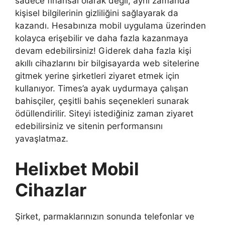
sadece finansal olarak değil, aynı zamanda
kişisel bilgilerinin gizliliğini sağlayarak da
kazandı. Hesabınıza mobil uygulama üzerinden
kolayca erişebilir ve daha fazla kazanmaya
devam edebilirsiniz! Giderek daha fazla kişi
akıllı cihazlarını bir bilgisayarda web sitelerine
gitmek yerine şirketleri ziyaret etmek için
kullanıyor. Times’a ayak uydurmaya çalışan
bahisçiler, çeşitli bahis seçenekleri sunarak
ödüllendirilir. Siteyi istediğiniz zaman ziyaret
edebilirsiniz ve sitenin performansını
yavaşlatmaz.
Helixbet Mobil
Cihazlar
Şirket, parmaklarınızın sonunda telefonlar ve