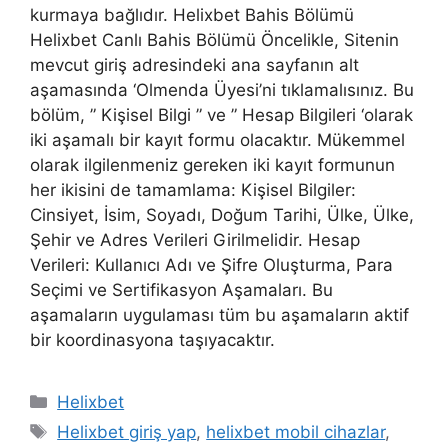
kurmaya bağlıdır. Helixbet Bahis Bölümü
Helixbet Canlı Bahis Bölümü Öncelikle, Sitenin
mevcut giriş adresindeki ana sayfanın alt
aşamasında ‘Olmenda Üyesi’ni tıklamalısınız. Bu
bölüm, ” Kişisel Bilgi ” ve ” Hesap Bilgileri ‘olarak
iki aşamalı bir kayıt formu olacaktır. Mükemmel
olarak ilgilenmeniz gereken iki kayıt formunun
her ikisini de tamamlama: Kişisel Bilgiler:
Cinsiyet, İsim, Soyadı, Doğum Tarihi, Ülke, Ülke,
Şehir ve Adres Verileri Girilmelidir. Hesap
Verileri: Kullanıcı Adı ve Şifre Oluşturma, Para
Seçimi ve Sertifikasyon Aşamaları. Bu
aşamaların uygulaması tüm bu aşamaların aktif
bir koordinasyona taşıyacaktır.
Kategoriler
Helixbet
Etiketler
Helixbet giriş yap
,
helixbet mobil cihazlar
,