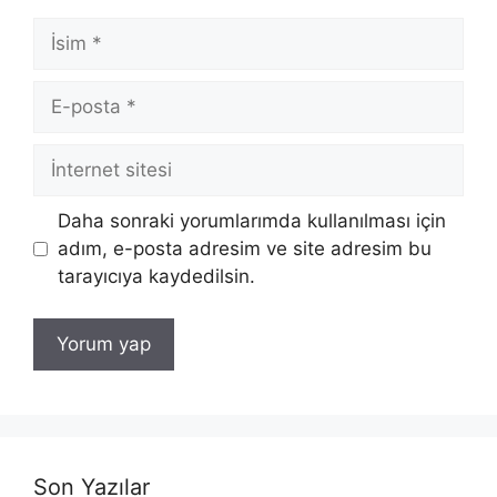
İsim
E-
posta
İnternet
sitesi
Daha sonraki yorumlarımda kullanılması için
adım, e-posta adresim ve site adresim bu
tarayıcıya kaydedilsin.
Son Yazılar