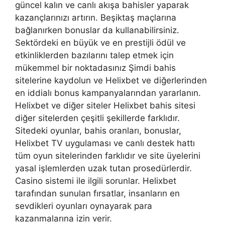
güncel kalın ve canlı akışa bahisler yaparak
kazançlarınızı artırın. Beşiktaş maçlarına
bağlanırken bonuslar da kullanabilirsiniz.
Sektördeki en büyük ve en prestijli ödül ve
etkinliklerden bazılarını talep etmek için
mükemmel bir noktadasınız Şimdi bahis
sitelerine kaydolun ve Helixbet ve diğerlerinden
en iddialı bonus kampanyalarından yararlanın.
Helixbet ve diğer siteler Helixbet bahis sitesi
diğer sitelerden çeşitli şekillerde farklıdır.
Sitedeki oyunlar, bahis oranları, bonuslar,
Helixbet TV uygulaması ve canlı destek hattı
tüm oyun sitelerinden farklıdır ve site üyelerini
yasal işlemlerden uzak tutan prosedürlerdir.
Casino sistemi ile ilgili sorunlar. Helixbet
tarafından sunulan fırsatlar, insanların en
sevdikleri oyunları oynayarak para
kazanmalarına izin verir.