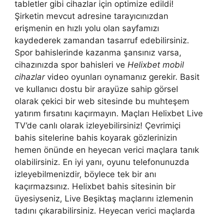
tabletler gibi cihazlar için optimize edildi!
Şirketin mevcut adresine tarayıcınızdan
erişmenin en hızlı yolu olan sayfamızı
kaydederek zamandan tasarruf edebilirsiniz.
Spor bahislerinde kazanma şansınız varsa,
cihazınızda spor bahisleri ve
Helixbet mobil
cihazlar
video oyunları oynamanız gerekir. Basit
ve kullanıcı dostu bir arayüze sahip görsel
olarak çekici bir web sitesinde bu muhteşem
yatırım fırsatını kaçırmayın. Maçları Helixbet Live
TV’de canlı olarak izleyebilirsiniz! Çevrimiçi
bahis sitelerine bahis koyarak gözlerinizin
hemen önünde en heyecan verici maçlara tanık
olabilirsiniz. En iyi yanı, oyunu telefonunuzda
izleyebilmenizdir, böylece tek bir anı
kaçırmazsınız. Helixbet bahis sitesinin bir
üyesiyseniz, Live Beşiktaş maçlarını izlemenin
tadını çıkarabilirsiniz. Heyecan verici maçlarda