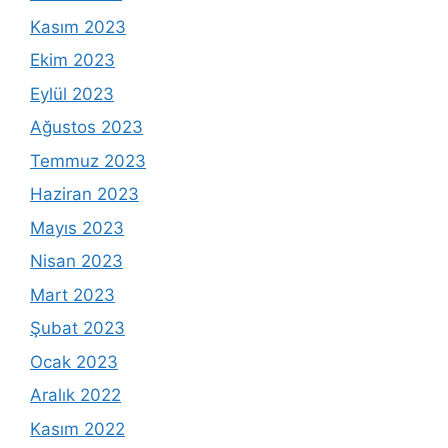
Kasım 2023
Ekim 2023
Eylül 2023
Ağustos 2023
Temmuz 2023
Haziran 2023
Mayıs 2023
Nisan 2023
Mart 2023
Şubat 2023
Ocak 2023
Aralık 2022
Kasım 2022