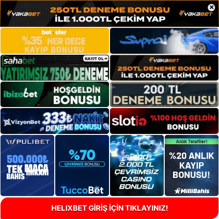
×
HELIXBET GİRİŞ İÇİN TIKLAYINIZ!