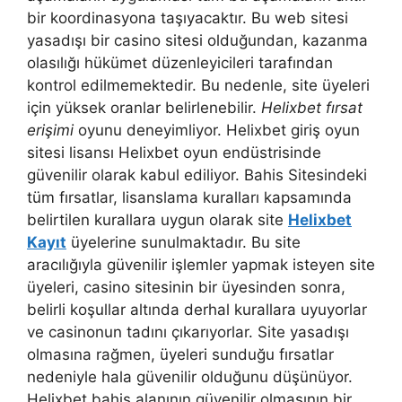
bir koordinasyona taşıyacaktır. Bu web sitesi
yasadışı bir casino sitesi olduğundan, kazanma
olasılığı hükümet düzenleyicileri tarafından
kontrol edilmemektedir. Bu nedenle, site üyeleri
için yüksek oranlar belirlenebilir.
Helixbet fırsat
erişimi
oyunu deneyimliyor. Helixbet giriş oyun
sitesi lisansı Helixbet oyun endüstrisinde
güvenilir olarak kabul ediliyor. Bahis Sitesindeki
tüm fırsatlar, lisanslama kuralları kapsamında
belirtilen kurallara uygun olarak site
Helixbet
Kayıt
üyelerine sunulmaktadır. Bu site
aracılığıyla güvenilir işlemler yapmak isteyen site
üyeleri, casino sitesinin bir üyesinden sonra,
belirli koşullar altında derhal kurallara uyuyorlar
ve casinonun tadını çıkarıyorlar. Site yasadışı
olmasına rağmen, üyeleri sunduğu fırsatlar
nedeniyle hala güvenilir olduğunu düşünüyor.
Helixbet bahis alanının güvenilir olmasının bir