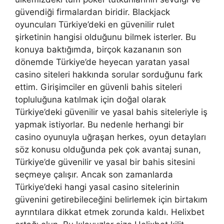
güvendiği firmalardan biridir. Blackjack
oyuncuları Türkiye’deki en güvenilir rulet
şirketinin hangisi olduğunu bilmek isterler. Bu
konuya baktığımda, birçok kazananın son
dönemde Türkiye’de heyecan yaratan yasal
casino siteleri hakkında sorular sorduğunu fark
ettim. Girişimciler en güvenli bahis siteleri
topluluğuna katılmak için doğal olarak
Türkiye’deki güvenilir ve yasal bahis siteleriyle iş
yapmak istiyorlar. Bu nedenle herhangi bir
casino oyunuyla uğraşan herkes, oyun detayları
söz konusu olduğunda pek çok avantaj sunan,
Türkiye’de güvenilir ve yasal bir bahis sitesini
seçmeye çalışır. Ancak son zamanlarda
Türkiye’deki hangi yasal casino sitelerinin
güvenini getirebileceğini belirlemek için birtakım
ayrıntılara dikkat etmek zorunda kaldı. Helixbet