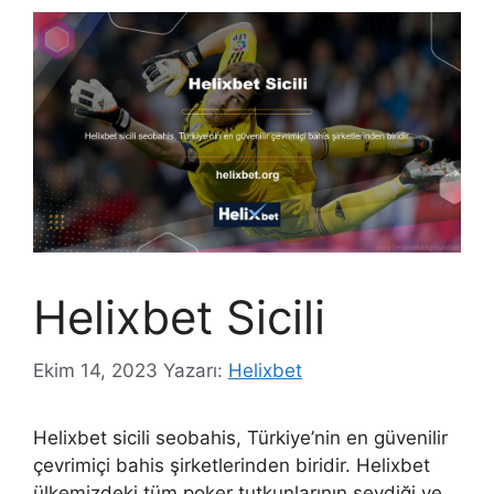
Helixbet Sicili
Ekim 14, 2023
Yazarı:
Helixbet
Helixbet sicili seobahis, Türkiye’nin en güvenilir
çevrimiçi bahis şirketlerinden biridir. Helixbet
ülkemizdeki tüm poker tutkunlarının sevdiği ve