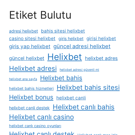
Etiket Bulutu
bahis sitesi helixbet
adresi helixbet
casino sitesi helixbet
girisi helixbet
giris helixbet
güncel adresi helixbet
giris yap helixbet
Helixbet
güncel helixbet
helixbet adres
Helixbet adresi
helixbet adresi güvenli mi
Helixbet bahis
helixbet ana sayfa
Helixbet bahis sitesi
helixbet bahis hizmetleri
Helixbet bonus
helixbet canli
Helixbet canlı bahis
helixbet canli destek
Helixbet canlı casino
helixbet canlı casino oyunları
Helixbet canlı destek