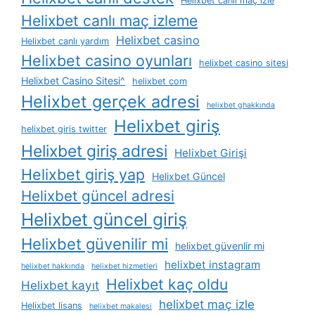
Helixbet canlı maç izle
Helixbet canlı maç izleme
Helixbet casino
Helixbet canlı yardım
Helixbet casino oyunları
helixbet casino sitesi
Helixbet Casino Sitesi^
helixbet com
Helixbet gerçek adresi
helixbet ghakkında
Helixbet giriş
helixbet giris twitter
Helixbet giriş adresi
Helixbet Girişi
Helixbet giriş yap
Helixbet Güncel
Helixbet güncel adresi
Helixbet güncel giriş
Helixbet güvenilir mi
helixbet güvenlir mi
helixbet instagram
helixbet hakkında
helixbet hizmetleri
Helixbet kaç oldu
Helixbet kayıt
helixbet maç izle
Helixbet lisans
helixbet makalesi