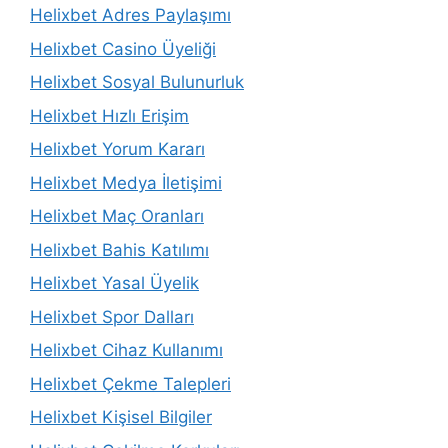
Helixbet Adres Paylaşımı
Helixbet Casino Üyeliği
Helixbet Sosyal Bulunurluk
Helixbet Hızlı Erişim
Helixbet Yorum Kararı
Helixbet Medya İletişimi
Helixbet Maç Oranları
Helixbet Bahis Katılımı
Helixbet Yasal Üyelik
Helixbet Spor Dalları
Helixbet Cihaz Kullanımı
Helixbet Çekme Talepleri
Helixbet Kişisel Bilgiler