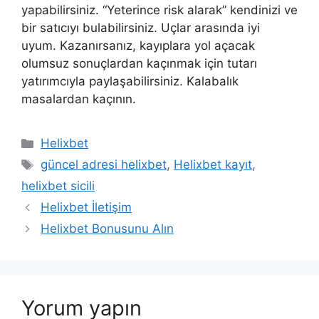
yapabilirsiniz. “Yeterince risk alarak” kendinizi ve
bir satıcıyı bulabilirsiniz. Uçlar arasında iyi
uyum. Kazanırsanız, kayıplara yol açacak
olumsuz sonuçlardan kaçınmak için tutarı
yatırımcıyla paylaşabilirsiniz. Kalabalık
masalardan kaçının.
Kategoriler
Helixbet
Etiketler
güncel adresi helixbet
,
Helixbet kayıt
,
helixbet sicili
Helixbet İletişim
Helixbet Bonusunu Alın
Yorum yapın