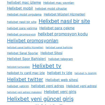
helixbet maç izleme
Helixbet maç yayınları
Helixbet mobil
helixbet mobil cihazlar
Helixbet Müşteri Hizmetleri
Helixbet mobil uygulama
Helixbet nasıl bir site
helixbet nasil bir site
Helixbet para çekme
helixbet para yatirma
helixbet promosyon kodu
Helixbet promosyon
Helixbet promosyonları
helixbet sanal bahis hizmetleri
helixbet sanal bahisler
Helixbet Sitesi
Helixbet Sanal Sporlar
Helixbet Spor Bahisleri
helixbet telegram
Helixbet tv
helixbet turnuvaları
helixbet tv izle
helixbet tv canli maç izle
helixbet tv özelliği
Helixbet twitter
Helixbet web sitesi
helixbet yeni adres
Helixbet yeni adresi
helixbet yatırım
Helixbet yeni giriş
helixbet yeni adresi makalesi
Helixbet yeni güncel giriş