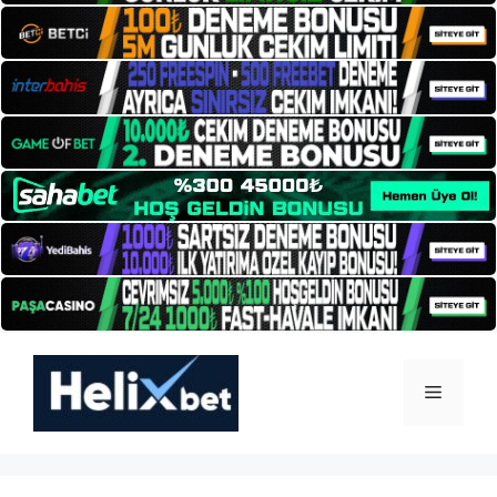
İçeriğe
atla
Menü