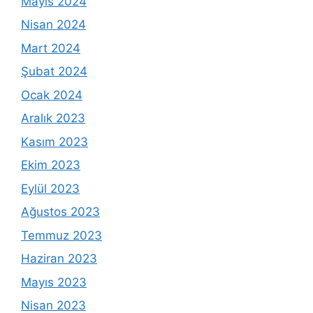
Mayıs 2024
Nisan 2024
Mart 2024
Şubat 2024
Ocak 2024
Aralık 2023
Kasım 2023
Ekim 2023
Eylül 2023
Ağustos 2023
Temmuz 2023
Haziran 2023
Mayıs 2023
Nisan 2023