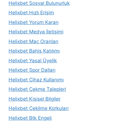
Helixbet Sosyal Bulunurluk
Helixbet Hızlı Erişim
Helixbet Yorum Kararı
Helixbet Medya İletişimi
Helixbet Maç Oranları
Helixbet Bahis Katılımı
Helixbet Yasal Üyelik
Helixbet Spor Dalları
Helixbet Cihaz Kullanımı
Helixbet Çekme Talepleri
Helixbet Kişisel Bilgiler
Helixbet Çekilme Korkuları
Helixbet Btk Engeli