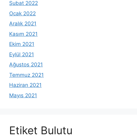
Şubat 2022
Ocak 2022
Aralık 2021
Kasım 2021
Ekim 2021
Eylül 2021
Ağustos 2021
Temmuz 2021
Haziran 2021
Mayıs 2021
Etiket Bulutu