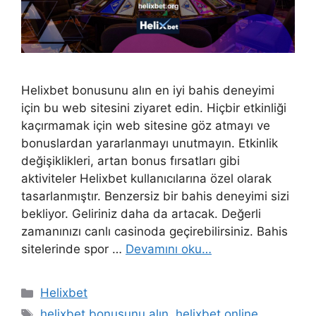
Helixbet bonusunu alın en iyi bahis deneyimi
için bu web sitesini ziyaret edin. Hiçbir etkinliği
kaçırmamak için web sitesine göz atmayı ve
bonuslardan yararlanmayı unutmayın. Etkinlik
değişiklikleri, artan bonus fırsatları gibi
aktiviteler Helixbet kullanıcılarına özel olarak
tasarlanmıştır. Benzersiz bir bahis deneyimi sizi
bekliyor. Geliriniz daha da artacak. Değerli
zamanınızı canlı casinoda geçirebilirsiniz. Bahis
sitelerinde spor …
Devamını oku…
Kategoriler
Helixbet
Etiketler
helixbet bonusunu alın
,
helixbet online