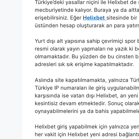
Türkiye’deki yasallar niçini ile Helixbet de
mecburiyetinde kalıyor. Buraya ya da altta
erişebilirsiniz. Eğer
Helixbet
sitesinde bir
üstünden hesap oluşturarak an para yatırma
Yurt dışı alt yapısına sahip çevrimiçi spor 
resmi olarak yayın yapmaları ne yazık ki be
olmamaktadır. Bu yüzden de bu cinsten bah
adresleri sık sık erişime kapatılmaktadır.
Aslında site kapatılmamakta, yalnızca Türki
Türkiye IP numaraları ile giriş uygulanabi
karşısında ise vatan dışı Helixbet, an ye
kesintisiz devam etmektedir. Sonuç olarak 
oynayabilmelerini ya da bahis yapabilmele
Helixbet giriş yapabilmek için yalnızca yeni
her vakit için Helixbet yeni adresi bağlantı