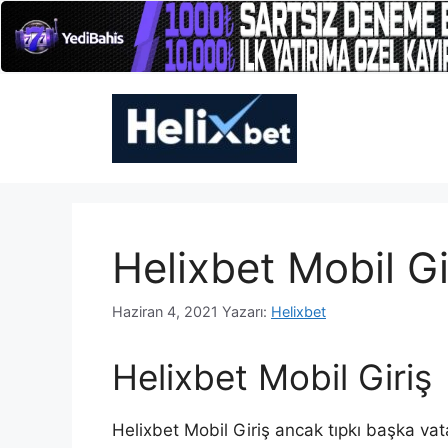
İçeriğe
atla
Helixbet Mobil Gi
Haziran 4, 2021
Yazarı:
Helixbet
Helixbet Mobil Giriş
Helixbet Mobil Giriş ancak tıpkı başka vat