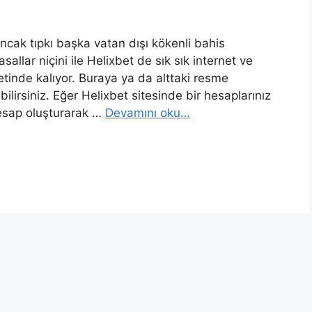
ancak tıpkı başka vatan dışı kökenli bahis
allar niçini ile Helixbet de sık sık internet ve
tinde kalıyor. Buraya ya da alttaki resme
ilirsiniz. Eğer Helixbet sitesinde bir hesaplarınız
esap oluşturarak …
Devamını oku…