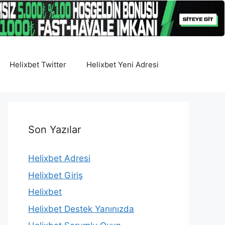
Helixbet Twitter
Helixbet Yeni Adresi
Son Yazılar
Helixbet Adresi
Helixbet Giriş
Helixbet
Helixbet Destek Yanınızda