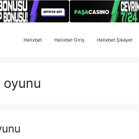
Helixbet
Helixbet Giriş
Helixbet Şikayet
n oyunu
yunu