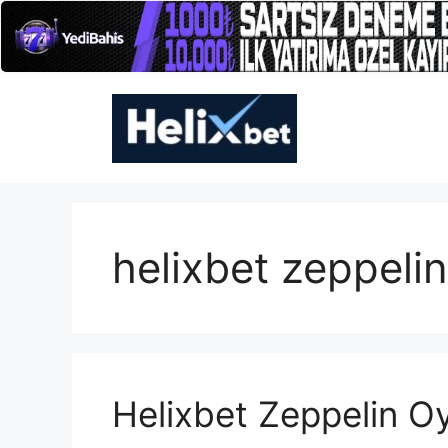
İçeriğe
atla
helixbet zeppeli
Helixbet Zeppelin O