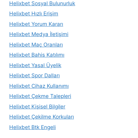
Helixbet Sosyal Bulunurluk
Helixbet Hızlı Erişim
Helixbet Yorum Kararı
Helixbet Medya İletişimi
Helixbet Maç Oranları
Helixbet Bahis Katılımı
Helixbet Yasal Üyelik
Helixbet Spor Dalları
Helixbet Cihaz Kullanımı
Helixbet Çekme Talepleri
Helixbet Kişisel Bilgiler
Helixbet Çekilme Korkuları
Helixbet Btk Engeli