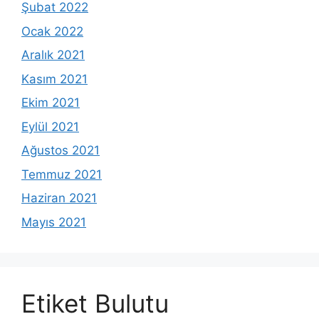
Şubat 2022
Ocak 2022
Aralık 2021
Kasım 2021
Ekim 2021
Eylül 2021
Ağustos 2021
Temmuz 2021
Haziran 2021
Mayıs 2021
Etiket Bulutu