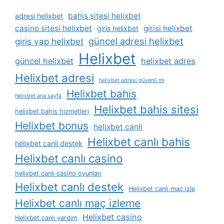
bahis sitesi helixbet
adresi helixbet
casino sitesi helixbet
girisi helixbet
giris helixbet
güncel adresi helixbet
giris yap helixbet
Helixbet
güncel helixbet
helixbet adres
Helixbet adresi
helixbet adresi güvenli mi
Helixbet bahis
helixbet ana sayfa
Helixbet bahis sitesi
helixbet bahis hizmetleri
Helixbet bonus
helixbet canli
Helixbet canlı bahis
helixbet canli destek
Helixbet canlı casino
helixbet canlı casino oyunları
Helixbet canlı destek
Helixbet canlı maç izle
Helixbet canlı maç izleme
Helixbet casino
Helixbet canlı yardım