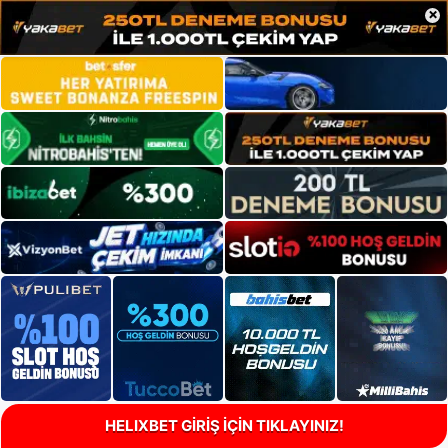
×
HELIXBET GİRİŞ İÇİN TIKLAYINIZ!