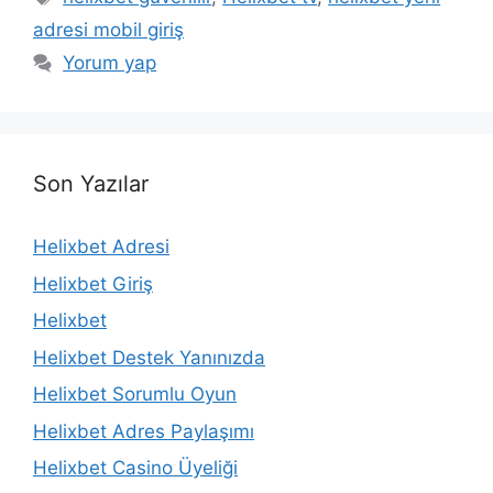
adresi mobil giriş
Yorum yap
Son Yazılar
Helixbet Adresi
Helixbet Giriş
Helixbet
Helixbet Destek Yanınızda
Helixbet Sorumlu Oyun
Helixbet Adres Paylaşımı
Helixbet Casino Üyeliği