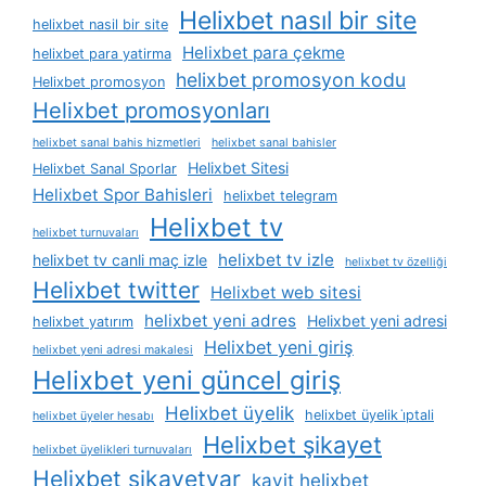
Helixbet nasıl bir site
helixbet nasil bir site
Helixbet para çekme
helixbet para yatirma
helixbet promosyon kodu
Helixbet promosyon
Helixbet promosyonları
helixbet sanal bahis hizmetleri
helixbet sanal bahisler
Helixbet Sitesi
Helixbet Sanal Sporlar
Helixbet Spor Bahisleri
helixbet telegram
Helixbet tv
helixbet turnuvaları
helixbet tv izle
helixbet tv canli maç izle
helixbet tv özelliği
Helixbet twitter
Helixbet web sitesi
helixbet yeni adres
Helixbet yeni adresi
helixbet yatırım
Helixbet yeni giriş
helixbet yeni adresi makalesi
Helixbet yeni güncel giriş
Helixbet üyelik
helixbet üyelik i̇ptali
helixbet üyeler hesabı
Helixbet şikayet
helixbet üyelikleri turnuvaları
Helixbet şikayetvar
kayit helixbet