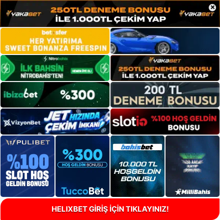
×
HELIXBET GİRİŞ İÇİN TIKLAYINIZ!