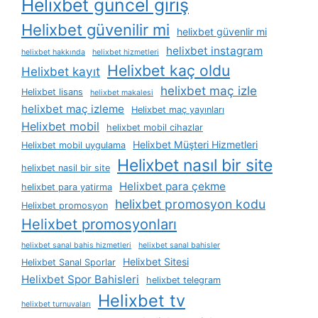
Helixbet güncel giriş
Helixbet güvenilir mi
helixbet güvenlir mi
helixbet instagram
helixbet hakkında
helixbet hizmetleri
Helixbet kaç oldu
Helixbet kayıt
helixbet maç izle
Helixbet lisans
helixbet makalesi
helixbet maç izleme
Helixbet maç yayınları
Helixbet mobil
helixbet mobil cihazlar
Helixbet Müşteri Hizmetleri
Helixbet mobil uygulama
Helixbet nasıl bir site
helixbet nasil bir site
Helixbet para çekme
helixbet para yatirma
helixbet promosyon kodu
Helixbet promosyon
Helixbet promosyonları
helixbet sanal bahis hizmetleri
helixbet sanal bahisler
Helixbet Sitesi
Helixbet Sanal Sporlar
Helixbet Spor Bahisleri
helixbet telegram
Helixbet tv
helixbet turnuvaları