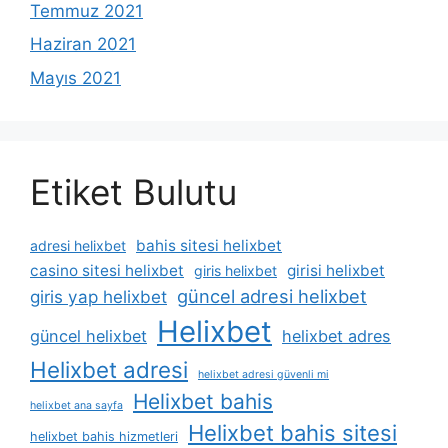
Temmuz 2021
Haziran 2021
Mayıs 2021
Etiket Bulutu
bahis sitesi helixbet
adresi helixbet
casino sitesi helixbet
girisi helixbet
giris helixbet
güncel adresi helixbet
giris yap helixbet
Helixbet
güncel helixbet
helixbet adres
Helixbet adresi
helixbet adresi güvenli mi
Helixbet bahis
helixbet ana sayfa
Helixbet bahis sitesi
helixbet bahis hizmetleri