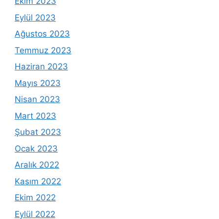
Ekim 2023
Eylül 2023
Ağustos 2023
Temmuz 2023
Haziran 2023
Mayıs 2023
Nisan 2023
Mart 2023
Şubat 2023
Ocak 2023
Aralık 2022
Kasım 2022
Ekim 2022
Eylül 2022