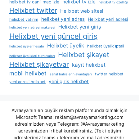
helixbet tv izle
helixbet tv canli maç izle
helixbet tv özelliği
Helixbet twitter
Helixbet web sitesi
helixbet yeni adres
Helixbet yeni adresi
helixbet yatırım
Helixbet yeni giriş
helixbet yeni adresi makalesi
Helixbet yeni güncel giriş
Helixbet üyelik
helixbet üyelik i̇ptali
helixbet üyeler hesabı
Helixbet şikayet
helixbet üyelikleri turnuvaları
Helixbet şikayetvar
kayit helixbet
mobil helixbet
twitter helixbet
sanal bahislerin avantajları
yeni giris helixbet
yeni adresi helixbet
Avrasya'nın en büyük reklam platformunda olmak için
Microsoft Teams:
reklam@avrasyamarketing.com
adresimizden veya Telegram: @Avrasyamarketing
adresimizden irtibat kurabilirsiniz. (Tek iletişim
adreslerimiz teams / telegram ve mail adresimizdir.