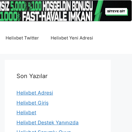
Helixbet Twitter
Helixbet Yeni Adresi
Son Yazılar
Helixbet Adresi
Helixbet Giriş
Helixbet
Helixbet Destek Yanınızda