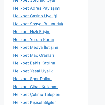
Helixbet Sorumlu Oyun
Helixbet Adres Paylaşımı
Helixbet Casino Üyeliği
Helixbet Sosyal Bulunurluk
Helixbet Hızlı Erişim
Helixbet Yorum Kararı
Helixbet Medya İletişimi
Helixbet Maç Oranları
Helixbet Bahis Katılımı
Helixbet Yasal Üyelik
Helixbet Spor Dalları
Helixbet Cihaz Kullanımı
Helixbet Çekme Talepleri
Helixbet Kişisel Bilgiler