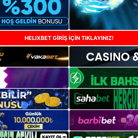
HELIXBET GİRİŞ İÇİN TIKLAYINIZ!