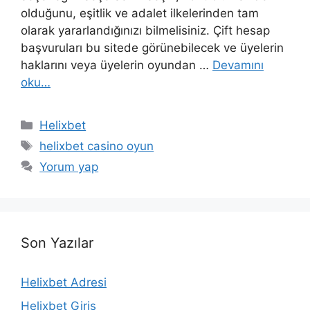
olduğunu, eşitlik ve adalet ilkelerinden tam
olarak yararlandığınızı bilmelisiniz. Çift hesap
başvuruları bu sitede görünebilecek ve üyelerin
haklarını veya üyelerin oyundan …
Devamını
oku…
Kategoriler
Helixbet
Etiketler
helixbet casino oyun
Yorum yap
Son Yazılar
Helixbet Adresi
Helixbet Giriş