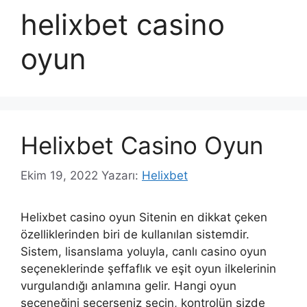
helixbet casino
oyun
Helixbet Casino Oyun
Ekim 19, 2022
Yazarı:
Helixbet
Helixbet casino oyun Sitenin en dikkat çeken
özelliklerinden biri de kullanılan sistemdir.
Sistem, lisanslama yoluyla, canlı casino oyun
seçeneklerinde şeffaflık ve eşit oyun ilkelerinin
vurgulandığı anlamına gelir. Hangi oyun
seçeneğini seçerseniz seçin, kontrolün sizde