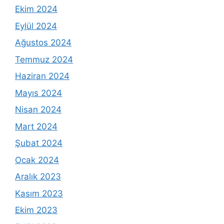
Ekim 2024
Eylül 2024
Ağustos 2024
Temmuz 2024
Haziran 2024
Mayıs 2024
Nisan 2024
Mart 2024
Şubat 2024
Ocak 2024
Aralık 2023
Kasım 2023
Ekim 2023