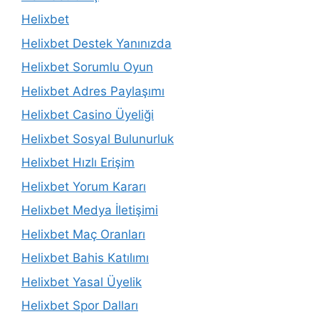
Helixbet
Helixbet Destek Yanınızda
Helixbet Sorumlu Oyun
Helixbet Adres Paylaşımı
Helixbet Casino Üyeliği
Helixbet Sosyal Bulunurluk
Helixbet Hızlı Erişim
Helixbet Yorum Kararı
Helixbet Medya İletişimi
Helixbet Maç Oranları
Helixbet Bahis Katılımı
Helixbet Yasal Üyelik
Helixbet Spor Dalları