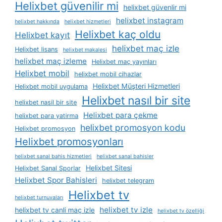
Helixbet güvenilir mi
helixbet güvenlir mi
helixbet instagram
helixbet hakkında
helixbet hizmetleri
Helixbet kaç oldu
Helixbet kayıt
helixbet maç izle
Helixbet lisans
helixbet makalesi
helixbet maç izleme
Helixbet maç yayınları
Helixbet mobil
helixbet mobil cihazlar
Helixbet Müşteri Hizmetleri
Helixbet mobil uygulama
Helixbet nasıl bir site
helixbet nasil bir site
Helixbet para çekme
helixbet para yatirma
helixbet promosyon kodu
Helixbet promosyon
Helixbet promosyonları
helixbet sanal bahis hizmetleri
helixbet sanal bahisler
Helixbet Sitesi
Helixbet Sanal Sporlar
Helixbet Spor Bahisleri
helixbet telegram
Helixbet tv
helixbet turnuvaları
helixbet tv izle
helixbet tv canli maç izle
helixbet tv özelliği