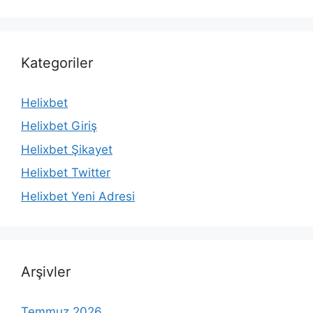
Kategoriler
Helixbet
Helixbet Giriş
Helixbet Şikayet
Helixbet Twitter
Helixbet Yeni Adresi
Arşivler
Temmuz 2026