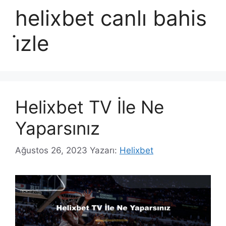
helixbet canlı bahis
i̇zle
Helixbet TV İle Ne
Yaparsınız
Ağustos 26, 2023
Yazarı:
Helixbet