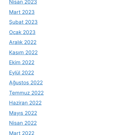
Nisan 2023
Mart 2023
Şubat 2023
Ocak 2023
Aralık 2022
Kasım 2022
Ekim 2022
Eylül 2022
Ağustos 2022
Temmuz 2022
Haziran 2022
Mayıs 2022
Nisan 2022
Mart 2022