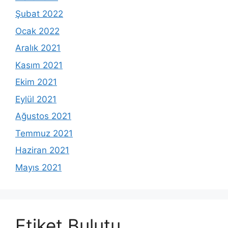
Şubat 2022
Ocak 2022
Aralık 2021
Kasım 2021
Ekim 2021
Eylül 2021
Ağustos 2021
Temmuz 2021
Haziran 2021
Mayıs 2021
Etiket Bulutu