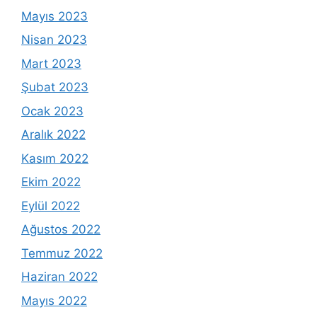
Mayıs 2023
Nisan 2023
Mart 2023
Şubat 2023
Ocak 2023
Aralık 2022
Kasım 2022
Ekim 2022
Eylül 2022
Ağustos 2022
Temmuz 2022
Haziran 2022
Mayıs 2022