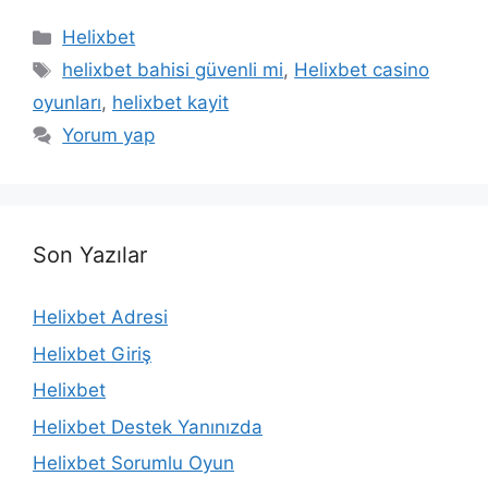
Kategoriler
Helixbet
Etiketler
helixbet bahisi güvenli mi
,
Helixbet casino
oyunları
,
helixbet kayit
Yorum yap
Son Yazılar
Helixbet Adresi
Helixbet Giriş
Helixbet
Helixbet Destek Yanınızda
Helixbet Sorumlu Oyun