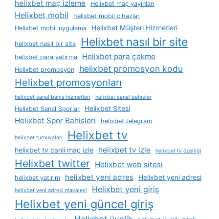
helixbet maç izleme
Helixbet maç yayınları
Helixbet mobil
helixbet mobil cihazlar
Helixbet Müşteri Hizmetleri
Helixbet mobil uygulama
Helixbet nasıl bir site
helixbet nasil bir site
Helixbet para çekme
helixbet para yatirma
helixbet promosyon kodu
Helixbet promosyon
Helixbet promosyonları
helixbet sanal bahis hizmetleri
helixbet sanal bahisler
Helixbet Sitesi
Helixbet Sanal Sporlar
Helixbet Spor Bahisleri
helixbet telegram
Helixbet tv
helixbet turnuvaları
helixbet tv izle
helixbet tv canli maç izle
helixbet tv özelliği
Helixbet twitter
Helixbet web sitesi
helixbet yeni adres
Helixbet yeni adresi
helixbet yatırım
Helixbet yeni giriş
helixbet yeni adresi makalesi
Helixbet yeni güncel giriş
Helixbet üyelik