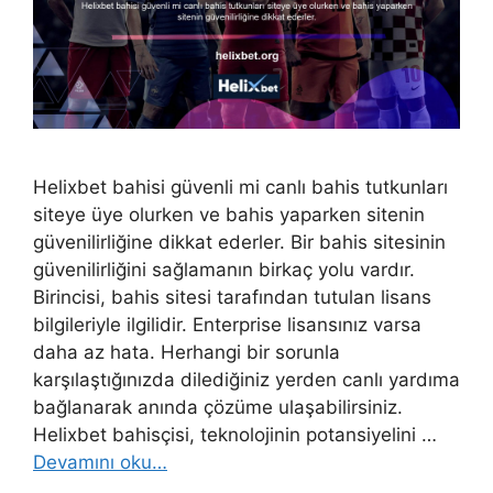
Helixbet bahisi güvenli mi canlı bahis tutkunları
siteye üye olurken ve bahis yaparken sitenin
güvenilirliğine dikkat ederler. Bir bahis sitesinin
güvenilirliğini sağlamanın birkaç yolu vardır.
Birincisi, bahis sitesi tarafından tutulan lisans
bilgileriyle ilgilidir. Enterprise lisansınız varsa
daha az hata. Herhangi bir sorunla
karşılaştığınızda dilediğiniz yerden canlı yardıma
bağlanarak anında çözüme ulaşabilirsiniz.
Helixbet bahisçisi, teknolojinin potansiyelini …
Devamını oku…