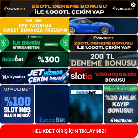
×
HELIXBET GİRİŞ İÇİN TIKLAYINIZ!