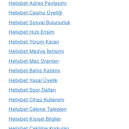
Helixbet Adres Paylaşımı
Helixbet Casino Üyeliği
Helixbet Sosyal Bulunurluk
Helixbet Hızlı Erişim
Helixbet Yorum Kararı
Helixbet Medya İletişimi
Helixbet Maç Oranları
Helixbet Bahis Katılımı
Helixbet Yasal Üyelik
Helixbet Spor Dalları
Helixbet Cihaz Kullanımı
Helixbet Çekme Talepleri
Helixbet Kişisel Bilgiler
Helixbet Çekilme Korkuları