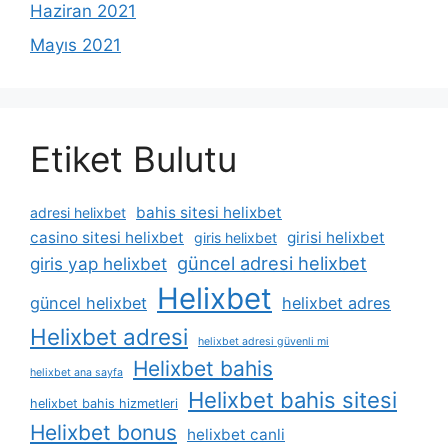
Haziran 2021
Mayıs 2021
Etiket Bulutu
bahis sitesi helixbet
adresi helixbet
casino sitesi helixbet
girisi helixbet
giris helixbet
güncel adresi helixbet
giris yap helixbet
Helixbet
güncel helixbet
helixbet adres
Helixbet adresi
helixbet adresi güvenli mi
Helixbet bahis
helixbet ana sayfa
Helixbet bahis sitesi
helixbet bahis hizmetleri
Helixbet bonus
helixbet canli