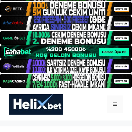
İçeriğe
atla
Menü