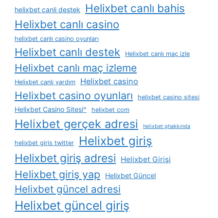
Helixbet canlı bahis
helixbet canli destek
Helixbet canlı casino
helixbet canlı casino oyunları
Helixbet canlı destek
Helixbet canlı maç izle
Helixbet canlı maç izleme
Helixbet casino
Helixbet canlı yardım
Helixbet casino oyunları
helixbet casino sitesi
Helixbet Casino Sitesi^
helixbet com
Helixbet gerçek adresi
helixbet ghakkında
Helixbet giriş
helixbet giris twitter
Helixbet giriş adresi
Helixbet Girişi
Helixbet giriş yap
Helixbet Güncel
Helixbet güncel adresi
Helixbet güncel giriş