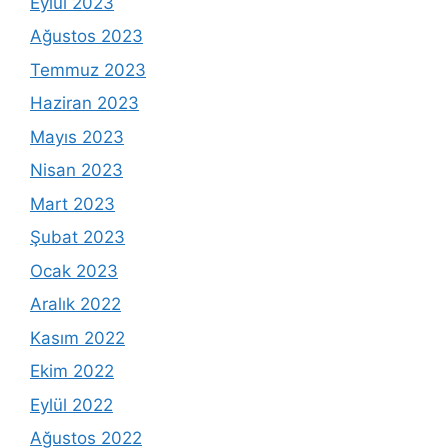
Eylül 2023
Ağustos 2023
Temmuz 2023
Haziran 2023
Mayıs 2023
Nisan 2023
Mart 2023
Şubat 2023
Ocak 2023
Aralık 2022
Kasım 2022
Ekim 2022
Eylül 2022
Ağustos 2022