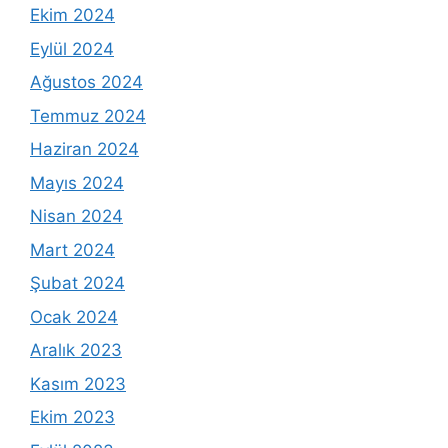
Ekim 2024
Eylül 2024
Ağustos 2024
Temmuz 2024
Haziran 2024
Mayıs 2024
Nisan 2024
Mart 2024
Şubat 2024
Ocak 2024
Aralık 2023
Kasım 2023
Ekim 2023