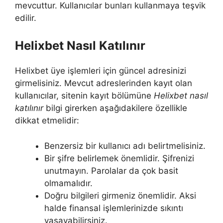
mevcuttur. Kullanıcılar bunları kullanmaya teşvik
edilir.
Helixbet Nasıl Katılınır
Helixbet üye işlemleri için güncel adresinizi
girmelisiniz. Mevcut adreslerinden kayıt olan
kullanıcılar, sitenin kayıt bölümüne
Helixbet nasıl
katılınır
bilgi girerken aşağıdakilere özellikle
dikkat etmelidir:
Benzersiz bir kullanıcı adı belirtmelisiniz.
Bir şifre belirlemek önemlidir. Şifrenizi
unutmayın. Parolalar da çok basit
olmamalıdır.
Doğru bilgileri girmeniz önemlidir. Aksi
halde finansal işlemlerinizde sıkıntı
yaşayabilirsiniz.