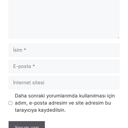
İsim
E-
posta
İnternet
sitesi
Daha sonraki yorumlarımda kullanılması için
adım, e-posta adresim ve site adresim bu
tarayıcıya kaydedilsin.