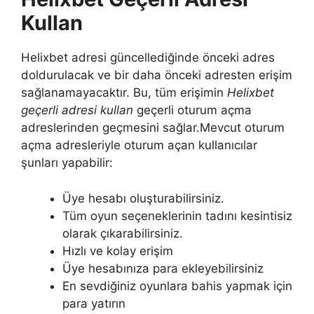
Kullan
Helixbet adresi güncellediğinde önceki adres
doldurulacak ve bir daha önceki adresten erişim
sağlanamayacaktır. Bu, tüm erişimin
Helixbet
geçerli adresi kullan
geçerli oturum açma
adreslerinden geçmesini sağlar.Mevcut oturum
açma adresleriyle oturum açan kullanıcılar
şunları yapabilir:
Üye hesabı oluşturabilirsiniz.
Tüm oyun seçeneklerinin tadını kesintisiz
olarak çıkarabilirsiniz.
Hızlı ve kolay erişim
Üye hesabınıza para ekleyebilirsiniz
En sevdiğiniz oyunlara bahis yapmak için
para yatırın