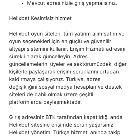
Mevcut adresinizle giriş yapmalısınız.
Helixbet Kesintisiz hizmet
Helixbet oyun siteleri, tüm yatırım alım satım ve
oyun seçenekleri için en güçlü ve güvenilir
altyapı sistemini kullanır. Erişim Hizmeti adresini
sürekli olarak güncelleyin. Adres
güncellemelerini üyeler ve sektörümüzdeki diğer
kişilerle paylaşarak erişim sorunlarını ortadan
kaldırmaya çalışıyoruz. Türkiye, adres
değişikliğini sosyal medya hesapları ve destek
siteleri de dahil olmak üzere çeşitli
platformlarda paylaşmaktadır.
Giriş adresiniz BTK tarafından kapatıldığı anda
Helixbet sitesine erişimde sorun yaşarsınız.
Helixbet yönetimi Türkçe hizmeti anında takip