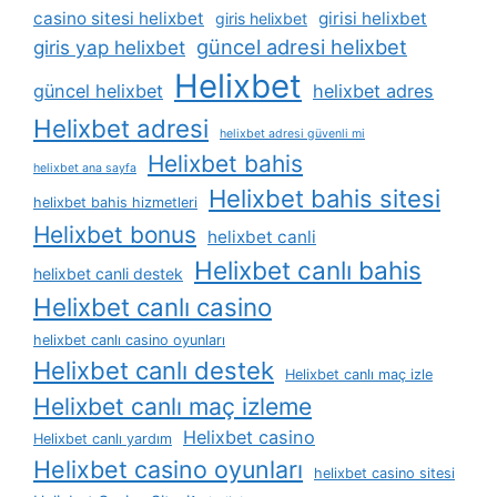
casino sitesi helixbet
girisi helixbet
giris helixbet
güncel adresi helixbet
giris yap helixbet
Helixbet
güncel helixbet
helixbet adres
Helixbet adresi
helixbet adresi güvenli mi
Helixbet bahis
helixbet ana sayfa
Helixbet bahis sitesi
helixbet bahis hizmetleri
Helixbet bonus
helixbet canli
Helixbet canlı bahis
helixbet canli destek
Helixbet canlı casino
helixbet canlı casino oyunları
Helixbet canlı destek
Helixbet canlı maç izle
Helixbet canlı maç izleme
Helixbet casino
Helixbet canlı yardım
Helixbet casino oyunları
helixbet casino sitesi