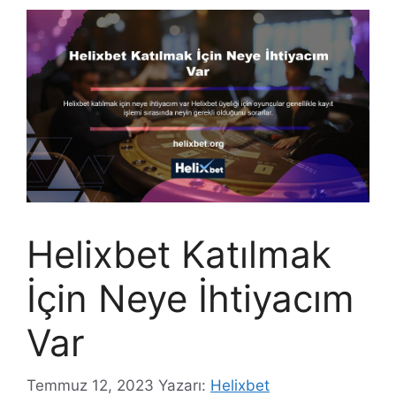
Helixbet Katılmak
İçin Neye İhtiyacım
Var
Temmuz 12, 2023
Yazarı:
Helixbet