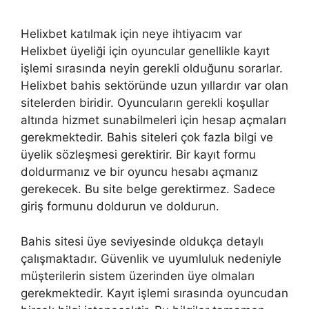
Helixbet katılmak için neye ihtiyacım var
Helixbet üyeliği için oyuncular genellikle kayıt
işlemi sırasında neyin gerekli olduğunu sorarlar.
Helixbet bahis sektöründe uzun yıllardır var olan
sitelerden biridir. Oyuncuların gerekli koşullar
altında hizmet sunabilmeleri için hesap açmaları
gerekmektedir. Bahis siteleri çok fazla bilgi ve
üyelik sözleşmesi gerektirir. Bir kayıt formu
doldurmanız ve bir oyuncu hesabı açmanız
gerekecek. Bu site belge gerektirmez. Sadece
giriş formunu doldurun ve doldurun.
Bahis sitesi üye seviyesinde oldukça detaylı
çalışmaktadır. Güvenlik ve uyumluluk nedeniyle
müşterilerin sistem üzerinden üye olmaları
gerekmektedir. Kayıt işlemi sırasında oyuncudan