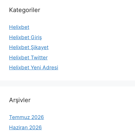
Kategoriler
Helixbet
Helixbet Giriş
Helixbet Şikayet
Helixbet Twitter
Helixbet Yeni Adresi
Arşivler
Temmuz 2026
Haziran 2026