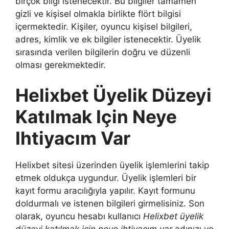
birçok bilgi istenecektir. Bu bilgiler tamamen
gizli ve kişisel olmakla birlikte flört bilgisi
içermektedir. Kişiler, oyuncu kişisel bilgileri,
adres, kimlik ve ek bilgiler istenecektir. Üyelik
sırasında verilen bilgilerin doğru ve düzenli
olması gerekmektedir.
Helixbet Üyelik Düzeyi
Katılmak Için Neye
Ihtiyacım Var
Helixbet sitesi üzerinden üyelik işlemlerini takip
etmek oldukça uygundur. Üyelik işlemleri bir
kayıt formu aracılığıyla yapılır. Kayıt formunu
doldurmalı ve istenen bilgileri girmelisiniz. Son
olarak, oyuncu hesabı kullanıcı
Helixbet üyelik