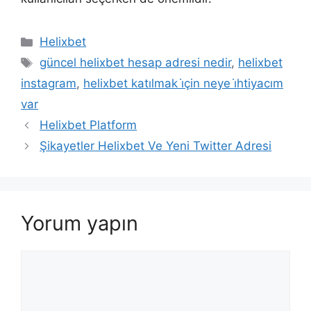
Kategoriler
Helixbet
Etiketler
güncel helixbet hesap adresi nedir
,
helixbet
instagram
,
helixbet katılmak i̇çin neye i̇htiyacım
var
Helixbet Platform
Şikayetler Helixbet Ve Yeni Twitter Adresi
Yorum yapın
Yorum