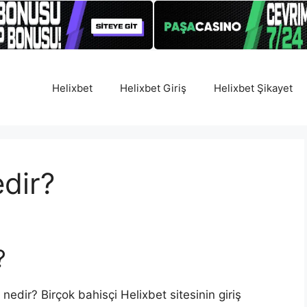
Helixbet
Helixbet Giriş
Helixbet Şikayet
edir?
?
 nedir? Birçok bahisçi Helixbet sitesinin giriş