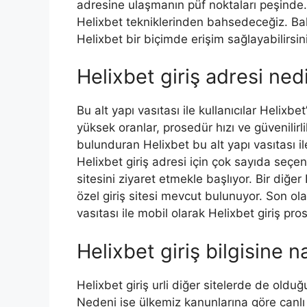
adresine ulaşmanın püf noktaları peşinde
Helixbet tekniklerinden bahsedeceğiz. Ba
Helixbet bir biçimde erişim sağlayabilirsin
Helixbet giriş adresi ned
Bu alt yapı vasıtası ile kullanıcılar Helixbe
yüksek oranlar, prosedür hızı ve güvenilirl
bulunduran Helixbet bu alt yapı vasıtası i
Helixbet giriş adresi için çok sayıda seçen
sitesini ziyaret etmekle başlıyor. Bir diğer 
özel giriş sitesi mevcut bulunuyor. Son ola
vasıtası ile mobil olarak Helixbet giriş pro
Helixbet giriş bilgisine nas
Helixbet giriş urli diğer sitelerde de oldu
Nedeni ise ülkemiz kanunlarına göre canlı b