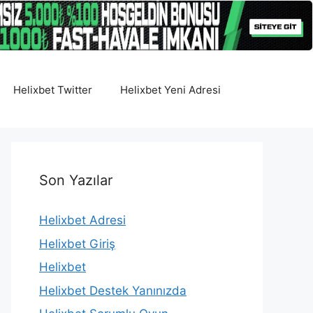
Helixbet Twitter
Helixbet Yeni Adresi
Son Yazılar
Helixbet Adresi
Helixbet Giriş
Helixbet
Helixbet Destek Yanınızda