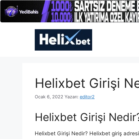
İçeriğe
atla
Helixbet Girişi N
Ocak 6, 2022
Yazarı:
editor2
Helixbet Girişi Nedir
Helixbet Girişi Nedir? Helixbet giriş adresi