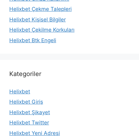
Helixbet Çekme Talepleri
Helixbet Kişisel Bilgiler
Helixbet Çekilme Korkuları
Helixbet Btk Engeli
Kategoriler
Helixbet
Helixbet Giriş
Helixbet Şikayet
Helixbet Twitter
Helixbet Yeni Adresi