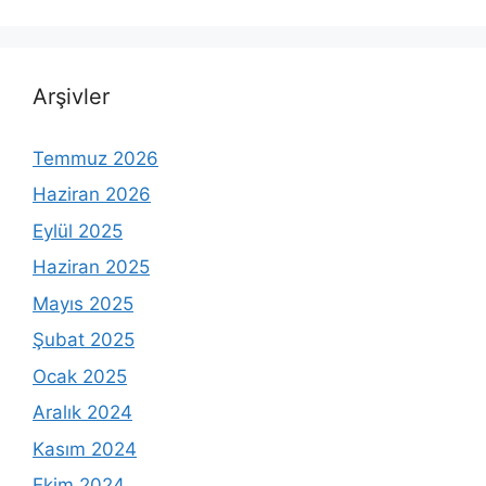
Arşivler
Temmuz 2026
Haziran 2026
Eylül 2025
Haziran 2025
Mayıs 2025
Şubat 2025
Ocak 2025
Aralık 2024
Kasım 2024
Ekim 2024