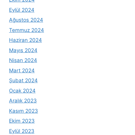
Eylül 2024
Ağustos 2024
Temmuz 2024
Haziran 2024
Mayıs 2024
Nisan 2024
Mart 2024
Şubat 2024
Ocak 2024
Aralık 2023
Kasım 2023
Ekim 2023
Eylül 2023