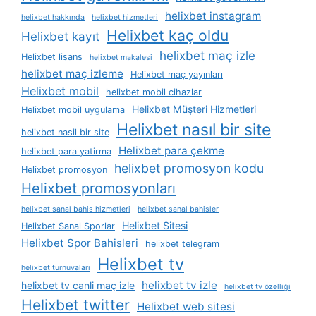
helixbet instagram
helixbet hakkında
helixbet hizmetleri
Helixbet kaç oldu
Helixbet kayıt
helixbet maç izle
Helixbet lisans
helixbet makalesi
helixbet maç izleme
Helixbet maç yayınları
Helixbet mobil
helixbet mobil cihazlar
Helixbet Müşteri Hizmetleri
Helixbet mobil uygulama
Helixbet nasıl bir site
helixbet nasil bir site
Helixbet para çekme
helixbet para yatirma
helixbet promosyon kodu
Helixbet promosyon
Helixbet promosyonları
helixbet sanal bahis hizmetleri
helixbet sanal bahisler
Helixbet Sitesi
Helixbet Sanal Sporlar
Helixbet Spor Bahisleri
helixbet telegram
Helixbet tv
helixbet turnuvaları
helixbet tv izle
helixbet tv canli maç izle
helixbet tv özelliği
Helixbet twitter
Helixbet web sitesi