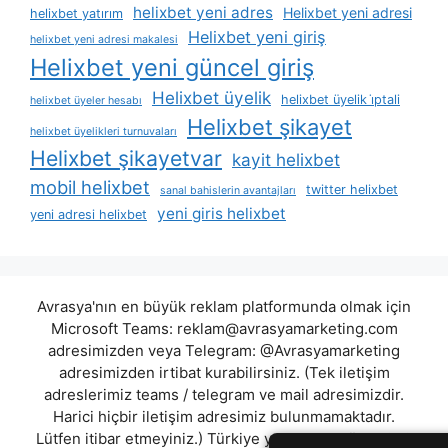
helixbet yeni adres
Helixbet yeni adresi
helixbet yatırım
Helixbet yeni giriş
helixbet yeni adresi makalesi
Helixbet yeni güncel giriş
Helixbet üyelik
helixbet üyelik i̇ptali
helixbet üyeler hesabı
Helixbet şikayet
helixbet üyelikleri turnuvaları
Helixbet şikayetvar
kayit helixbet
mobil helixbet
twitter helixbet
sanal bahislerin avantajları
yeni giris helixbet
yeni adresi helixbet
Avrasya'nın en büyük reklam platformunda olmak için
Microsoft Teams:
reklam@avrasyamarketing.com
adresimizden veya Telegram: @Avrasyamarketing
adresimizden irtibat kurabilirsiniz. (Tek iletişim
adreslerimiz teams / telegram ve mail adresimizdir.
Harici hiçbir iletişim adresimiz bulunmamaktadır.
Lütfen itibar etmeyiniz.) Türkiye yasalarına göre 7258