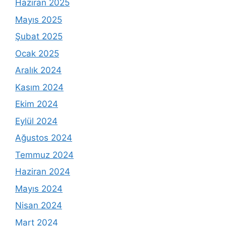
Haziran 2025
Mayıs 2025
Şubat 2025
Ocak 2025
Aralık 2024
Kasım 2024
Ekim 2024
Eylül 2024
Ağustos 2024
Temmuz 2024
Haziran 2024
Mayıs 2024
Nisan 2024
Mart 2024