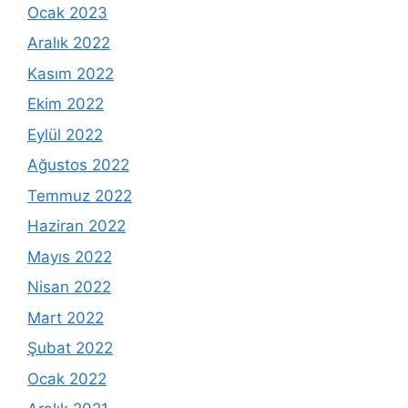
Ocak 2023
Aralık 2022
Kasım 2022
Ekim 2022
Eylül 2022
Ağustos 2022
Temmuz 2022
Haziran 2022
Mayıs 2022
Nisan 2022
Mart 2022
Şubat 2022
Ocak 2022