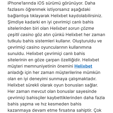
iPhone’larında iOS sürümü görünüyor. Daha
fazlasını öğrenmek istiyorsanız aşağıdaki
bağlantıya tıklayarak Helixbet kaydolabilirsiniz.
Şimdiye kadarki en iyi çevrimiçi canlı bahis
sitelerinden biri olan
Helixbet sorun çözme
çeşitli casino
göz atın çünkü Helixbet her zaman
tutkulu bahis sistemleri kullanır. Oluşturuldu ve
çevrimiçi casino oyuncularının kullanımına
sunuldu. Helixbet çevrimiçi canlı bahis
sitelerinin en göze çarpan özelliğidir. Helixbet
müşteri memnuniyetinin önemini
Helixbet
anladığı için her zaman müşterilerine mümkün
olan en iyi deneyimi sunmaya çalışmaktadır.
Helixbet sürekli olarak oyun bonusları sağlar.
Her zaman mevcut olan bonuslar sayesinde
çevrimiçi bahisçiler kaybettiklerinden daha fazla
bahis yapma ve hız kesmeden bahis
kazanmaya devam etme fırsatına sahiptir. Çok