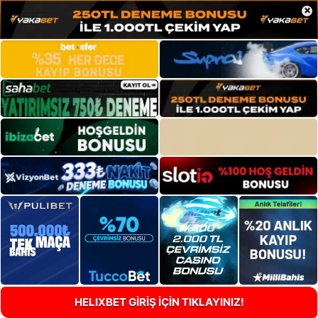
×
HELIXBET GİRİŞ İÇİN TIKLAYINIZ!