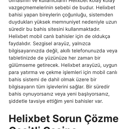
olmasının ve kullanıcıların Helixbet kolay kolay
vazgeçmemelerinin sebebi de budur. Helixbet
bahisi yapan bireylerin çoğunluğu, sistemden
duydukları yüksek memnuniyet nedeniyle uzun
süredir bu bahis sitesini kullanmaktadır.
Helixbet mobil canlı bahisler için de oldukça
faydalıdır. Sezgisel arayüz, yalnızca
bilgisayarınızda değil, akıllı telefonunuzda veya
tabletinizde de yüzünüze her zaman bir
gülümseme getirecek. Helixbet arayüzü, uygun
para yatırma ve çekme işlemleri için mobil canlı
bahis sistemi de dahil olmak üzere bir
bilgisayarın tüm işlevlerini sağlar. Bir süredir
bahis oynuyorsanız veya yeni başlıyorsanız,
şiddetle tavsiye ettiğim yeni bahisler var.
Helixbet Sorun Çözme