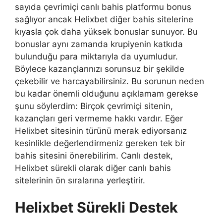
sayıda çevrimiçi canlı bahis platformu bonus
sağlıyor ancak Helixbet diğer bahis sitelerine
kıyasla çok daha yüksek bonuslar sunuyor. Bu
bonuslar aynı zamanda krupiyenin katkıda
bulunduğu para miktarıyla da uyumludur.
Böylece kazançlarınızı sorunsuz bir şekilde
çekebilir ve harcayabilirsiniz. Bu sorunun neden
bu kadar önemli olduğunu açıklamam gerekse
şunu söylerdim: Birçok çevrimiçi sitenin,
kazançları geri vermeme hakkı vardır. Eğer
Helixbet sitesinin türünü merak ediyorsanız
kesinlikle değerlendirmeniz gereken tek bir
bahis sitesini önerebilirim. Canlı destek,
Helixbet sürekli olarak diğer canlı bahis
sitelerinin ön sıralarına yerleştirir.
Helixbet Sürekli Destek