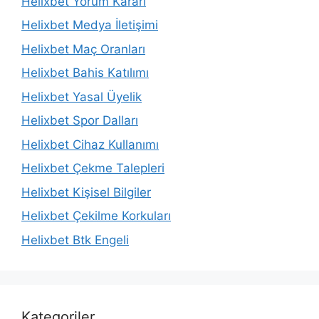
Helixbet Yorum Kararı
Helixbet Medya İletişimi
Helixbet Maç Oranları
Helixbet Bahis Katılımı
Helixbet Yasal Üyelik
Helixbet Spor Dalları
Helixbet Cihaz Kullanımı
Helixbet Çekme Talepleri
Helixbet Kişisel Bilgiler
Helixbet Çekilme Korkuları
Helixbet Btk Engeli
Kategoriler