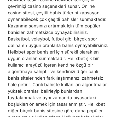
çevrimiçi casino seçenekleri sunar. Online
casino sitesi, çeşitli bahis türlerini kapsayan,
oynanabilecek çok çeşitli bahisler sunmaktadır.
Kazanma şansınızı artırmak için tüm popüler
bahisleri zahmetsizce oynayabilirsiniz.
Basketbol, ​​voleybol, futbol gibi birçok spor
dalına en uygun oranlarla bahis oynayabilirsiniz.
Helixbet spor bahisleri için sürekli olarak en
uygun oranları sunmaktadır. Helixbet şık bir
kullanıcı arayüzü içeren kendine özgü bir
algoritmaya sahiptir ve kendinizi diğer canlı
bahis sitelerinden farklılaştırmanızı zahmetsiz
hale getirir. Canlı bahiste kullanılan algoritmalar,
yüksek oranları belirleyip bunlardan
faydalanmak ve aynı zamanda piyasadaki
boşlukları önlemek için tasarlanmıştır. Helixbet
diğer birçok bahis sitesine göre daha popüler