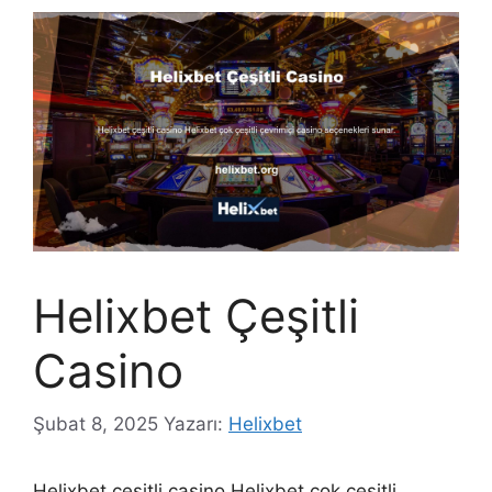
Helixbet Çeşitli
Casino
Şubat 8, 2025
Yazarı:
Helixbet
Helixbet çeşitli casino Helixbet çok çeşitli