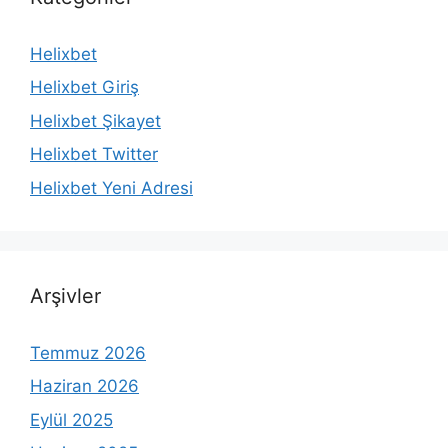
Helixbet
Helixbet Giriş
Helixbet Şikayet
Helixbet Twitter
Helixbet Yeni Adresi
Arşivler
Temmuz 2026
Haziran 2026
Eylül 2025