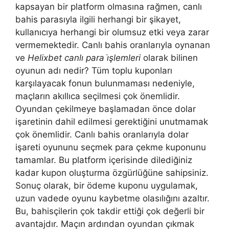
kapsayan bir platform olmasına rağmen, canlı
bahis parasıyla ilgili herhangi bir şikayet,
kullanıcıya herhangi bir olumsuz etki veya zarar
vermemektedir. Canlı bahis oranlarıyla oynanan
ve
Helixbet canlı para i̇şlemleri
olarak bilinen
oyunun adı nedir? Tüm toplu kuponları
karşılayacak fonun bulunmaması nedeniyle,
maçların akıllıca seçilmesi çok önemlidir.
Oyundan çekilmeye başlamadan önce dolar
işaretinin dahil edilmesi gerektiğini unutmamak
çok önemlidir. Canlı bahis oranlarıyla dolar
işareti oyununu seçmek para çekme kuponunu
tamamlar. Bu platform içerisinde dilediğiniz
kadar kupon oluşturma özgürlüğüne sahipsiniz.
Sonuç olarak, bir ödeme kuponu uygulamak,
uzun vadede oyunu kaybetme olasılığını azaltır.
Bu, bahisçilerin çok takdir ettiği çok değerli bir
avantajdır. Maçın ardından oyundan çıkmak