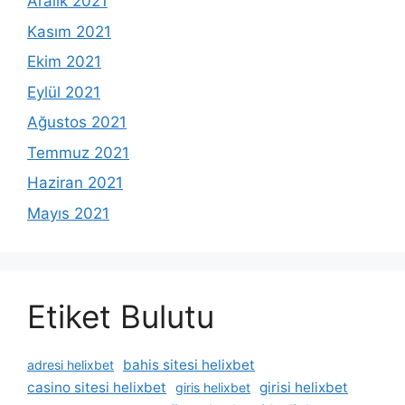
Aralık 2021
Kasım 2021
Ekim 2021
Eylül 2021
Ağustos 2021
Temmuz 2021
Haziran 2021
Mayıs 2021
Etiket Bulutu
bahis sitesi helixbet
adresi helixbet
casino sitesi helixbet
girisi helixbet
giris helixbet