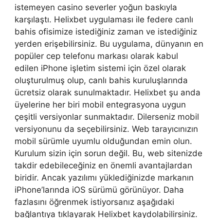
istemeyen casino severler yoğun baskıyla
karşılaştı. Helixbet uygulaması ile federe canlı
bahis ofisimize istediğiniz zaman ve istediğiniz
yerden erişebilirsiniz. Bu uygulama, dünyanın en
popüler cep telefonu markası olarak kabul
edilen iPhone işletim sistemi için özel olarak
oluşturulmuş olup, canlı bahis kuruluşlarında
ücretsiz olarak sunulmaktadır. Helixbet şu anda
üyelerine her biri mobil entegrasyona uygun
çeşitli versiyonlar sunmaktadır. Dilerseniz mobil
versiyonunu da seçebilirsiniz. Web tarayıcınızın
mobil sürümle uyumlu olduğundan emin olun.
Kurulum sizin için sorun değil. Bu, web sitenizde
takdir edebileceğiniz en önemli avantajlardan
biridir. Ancak yazılımı yüklediğinizde markanın
iPhone’larında iOS sürümü görünüyor. Daha
fazlasını öğrenmek istiyorsanız aşağıdaki
bağlantıya tıklayarak Helixbet kaydolabilirsiniz.