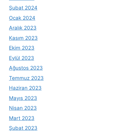
Şubat 2024
Ocak 2024
Aralık 2023
Kasım 2023
Ekim 2023
Eylül 2023
Ağustos 2023
Temmuz 2023
Haziran 2023
Mayıs 2023
Nisan 2023
Mart 2023
Şubat 2023