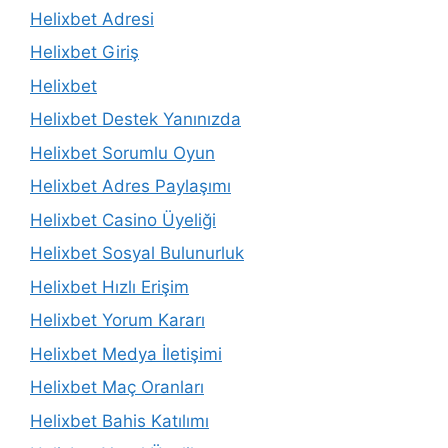
Helixbet Adresi
Helixbet Giriş
Helixbet
Helixbet Destek Yanınızda
Helixbet Sorumlu Oyun
Helixbet Adres Paylaşımı
Helixbet Casino Üyeliği
Helixbet Sosyal Bulunurluk
Helixbet Hızlı Erişim
Helixbet Yorum Kararı
Helixbet Medya İletişimi
Helixbet Maç Oranları
Helixbet Bahis Katılımı