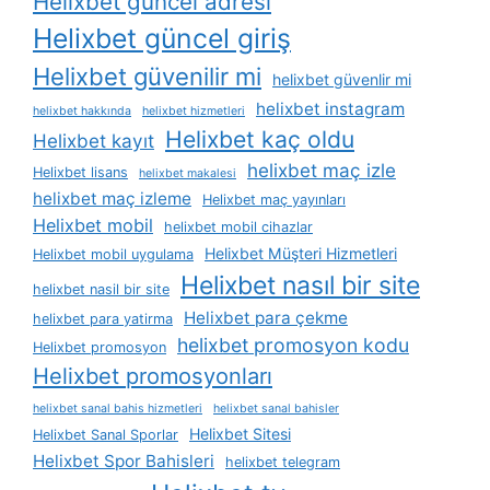
Helixbet güncel adresi
Helixbet güncel giriş
Helixbet güvenilir mi
helixbet güvenlir mi
helixbet instagram
helixbet hakkında
helixbet hizmetleri
Helixbet kaç oldu
Helixbet kayıt
helixbet maç izle
Helixbet lisans
helixbet makalesi
helixbet maç izleme
Helixbet maç yayınları
Helixbet mobil
helixbet mobil cihazlar
Helixbet Müşteri Hizmetleri
Helixbet mobil uygulama
Helixbet nasıl bir site
helixbet nasil bir site
Helixbet para çekme
helixbet para yatirma
helixbet promosyon kodu
Helixbet promosyon
Helixbet promosyonları
helixbet sanal bahis hizmetleri
helixbet sanal bahisler
Helixbet Sitesi
Helixbet Sanal Sporlar
Helixbet Spor Bahisleri
helixbet telegram