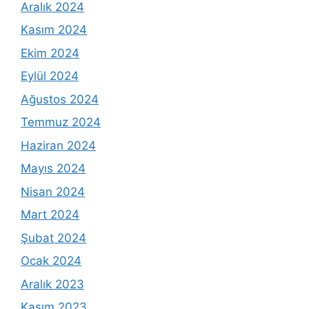
Aralık 2024
Kasım 2024
Ekim 2024
Eylül 2024
Ağustos 2024
Temmuz 2024
Haziran 2024
Mayıs 2024
Nisan 2024
Mart 2024
Şubat 2024
Ocak 2024
Aralık 2023
Kasım 2023