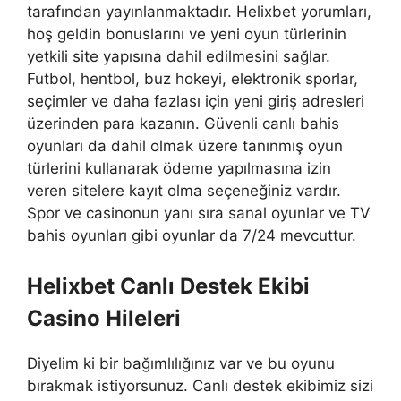
tarafından yayınlanmaktadır. Helixbet yorumları,
hoş geldin bonuslarını ve yeni oyun türlerinin
yetkili site yapısına dahil edilmesini sağlar.
Futbol, ​​hentbol, ​​buz hokeyi, elektronik sporlar,
seçimler ve daha fazlası için yeni giriş adresleri
üzerinden para kazanın. Güvenli canlı bahis
oyunları da dahil olmak üzere tanınmış oyun
türlerini kullanarak ödeme yapılmasına izin
veren sitelere kayıt olma seçeneğiniz vardır.
Spor ve casinonun yanı sıra sanal oyunlar ve TV
bahis oyunları gibi oyunlar da 7/24 mevcuttur.
Helixbet Canlı Destek Ekibi
Casino Hileleri
Diyelim ki bir bağımlılığınız var ve bu oyunu
bırakmak istiyorsunuz. Canlı destek ekibimiz sizi