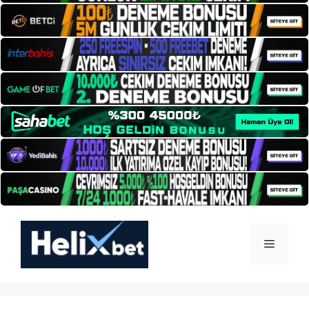
İçeriğe
atla
Menü