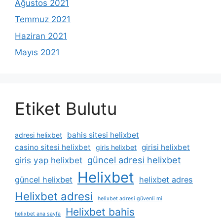
Ağustos 2021
Temmuz 2021
Haziran 2021
Mayıs 2021
Etiket Bulutu
bahis sitesi helixbet
adresi helixbet
casino sitesi helixbet
girisi helixbet
giris helixbet
güncel adresi helixbet
giris yap helixbet
Helixbet
güncel helixbet
helixbet adres
Helixbet adresi
helixbet adresi güvenli mi
Helixbet bahis
helixbet ana sayfa