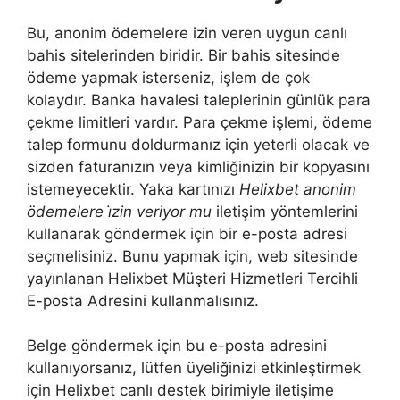
Bu, anonim ödemelere izin veren uygun canlı
bahis sitelerinden biridir. Bir bahis sitesinde
ödeme yapmak isterseniz, işlem de çok
kolaydır. Banka havalesi taleplerinin günlük para
çekme limitleri vardır. Para çekme işlemi, ödeme
talep formunu doldurmanız için yeterli olacak ve
sizden faturanızın veya kimliğinizin bir kopyasını
istemeyecektir. Yaka kartınızı
Helixbet anonim
ödemelere i̇zin veriyor mu
iletişim yöntemlerini
kullanarak göndermek için bir e-posta adresi
seçmelisiniz. Bunu yapmak için, web sitesinde
yayınlanan Helixbet Müşteri Hizmetleri Tercihli
E-posta Adresini kullanmalısınız.
Belge göndermek için bu e-posta adresini
kullanıyorsanız, lütfen üyeliğinizi etkinleştirmek
için Helixbet canlı destek birimiyle iletişime