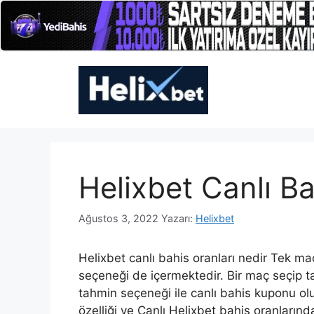
İçeriğe
atla
Helixbet Canlı Ba
Ağustos 3, 2022
Yazarı:
Helixbet
Helixbet canlı bahis oranları nedir Tek ma
seçeneği de içermektedir. Bir maç seçip t
tahmin seçeneği ile canlı bahis kuponu olu
özelliği ve Canlı Helixbet bahis oranlarınd