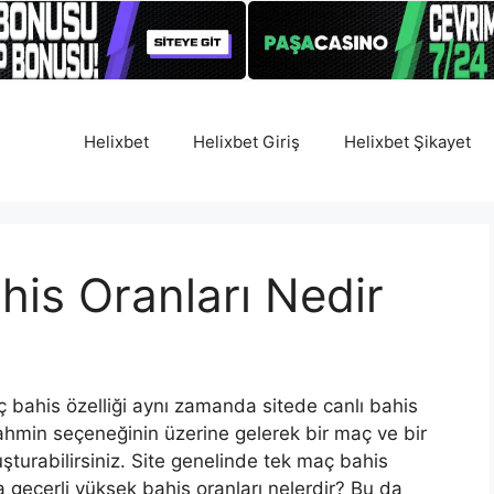
Helixbet
Helixbet Giriş
Helixbet Şikayet
his Oranları Nedir
ç bahis özelliği aynı zamanda sitede canlı bahis
ahmin seçeneğinin üzerine gelerek bir maç ve bir
şturabilirsiniz. Site genelinde tek maç bahis
a geçerli yüksek bahis oranları nelerdir? Bu da