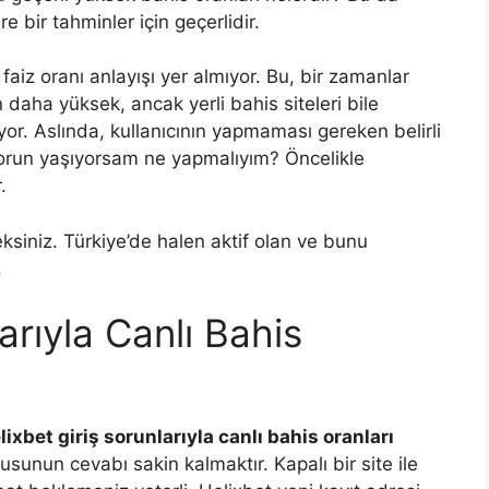
e bir tahminler için geçerlidir.
aiz oranı anlayışı yer almıyor. Bu, bir zamanlar
 daha yüksek, ancak yerli bahis siteleri bile
yor. Aslında, kullanıcının yapmaması gereken belirli
sorun yaşıyorsam ne yapmalıyım? Öncelikle
.
ksiniz. Türkiye’de halen aktif olan ve bunu
.
arıyla Canlı Bahis
lixbet giriş sorunlarıyla canlı bahis oranları
unun cevabı sakin kalmaktır. Kapalı bir site ile