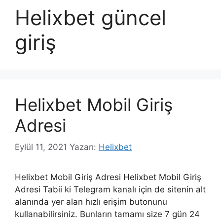
Helixbet güncel
giriş
Helixbet Mobil Giriş
Adresi
Eylül 11, 2021
Yazarı:
Helixbet
Helixbet Mobil Giriş Adresi Helixbet Mobil Giriş
Adresi Tabii ki Telegram kanalı için de sitenin alt
alanında yer alan hızlı erişim butonunu
kullanabilirsiniz. Bunların tamamı size 7 gün 24