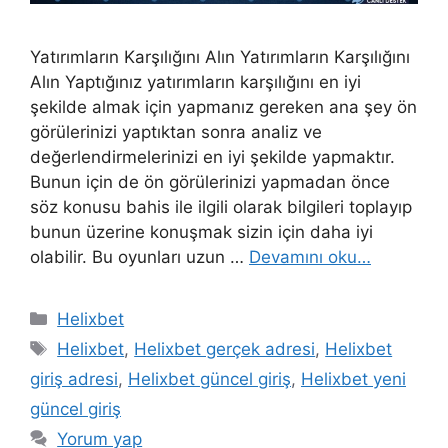
Yatırımların Karşılığını Alın Yatırımların Karşılığını
Alın Yaptığınız yatırımların karşılığını en iyi
şekilde almak için yapmanız gereken ana şey ön
görülerinizi yaptıktan sonra analiz ve
değerlendirmelerinizi en iyi şekilde yapmaktır.
Bunun için de ön görülerinizi yapmadan önce
söz konusu bahis ile ilgili olarak bilgileri toplayıp
bunun üzerine konuşmak sizin için daha iyi
olabilir. Bu oyunları uzun …
Devamını oku…
Kategoriler
Helixbet
Etiketler
Helixbet
,
Helixbet gerçek adresi
,
Helixbet
giriş adresi
,
Helixbet güncel giriş
,
Helixbet yeni
güncel giriş
Yorum yap