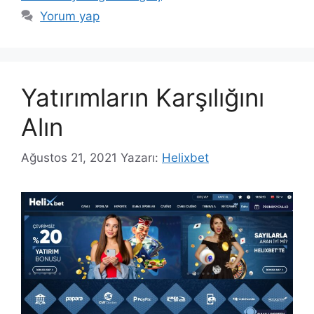
Yorum yap
Yatırımların Karşılığını
Alın
Ağustos 21, 2021
Yazarı:
Helixbet