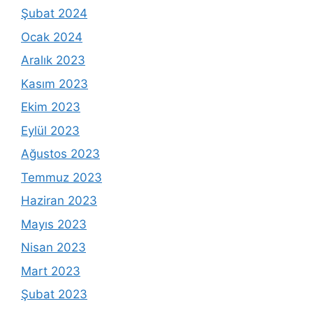
Şubat 2024
Ocak 2024
Aralık 2023
Kasım 2023
Ekim 2023
Eylül 2023
Ağustos 2023
Temmuz 2023
Haziran 2023
Mayıs 2023
Nisan 2023
Mart 2023
Şubat 2023