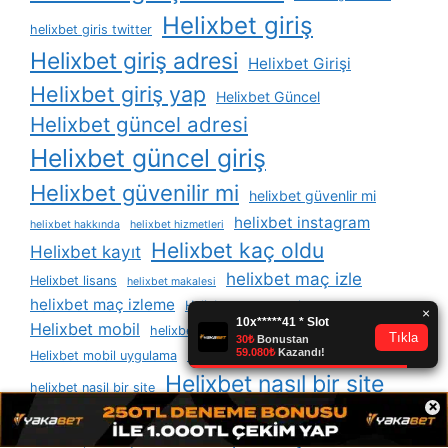
Helixbet giriş
helixbet giris twitter
Helixbet giriş adresi
Helixbet Girişi
Helixbet giriş yap
Helixbet Güncel
Helixbet güncel adresi
Helixbet güncel giriş
Helixbet güvenilir mi
helixbet güvenlir mi
helixbet instagram
helixbet hakkında
helixbet hizmetleri
Helixbet kaç oldu
Helixbet kayıt
helixbet maç izle
Helixbet lisans
helixbet makalesi
helixbet maç izleme
Helixbet maç yayınları
Helixbet mobil
helixbet mobil cihazlar
Helixbet Müşteri Hizmetleri
Helixbet mobil uygulama
Helixbet nasıl bir site
helixbet nasil bir site
×
Helixbet para çekme
helixbet para yatirma
helixbet promosyon kodu
Helixbet promosyon