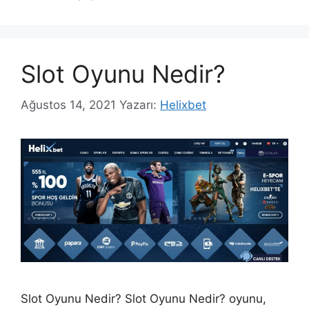
Slot Oyunu Nedir?
Ağustos 14, 2021
Yazarı:
Helixbet
Slot Oyunu Nedir? Slot Oyunu Nedir? oyunu,