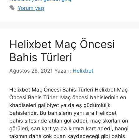
Yorum yap
Helixbet Maç Öncesi
Bahis Türleri
Ağustos 28, 2021
Yazarı:
Helixbet
Helixbet Maç Öncesi Bahis Türleri Helixbet Maç
Öncesi Bahis Türleri Maç öncesi bahislerinin en
khadiseleri galibiyet ya da eş güdümlülik
bahisleridir. Bu bahislerin yanı sıra Helixbet
bahis sitesinde atılan gol adedi, maç skorları ön
görüleri, sarı kart ya da kırmızı kart adedi, hangi
takımın daha çok puan kaydedeceği gibi bahis