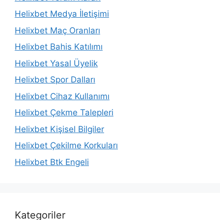
Helixbet Medya İletişimi
Helixbet Maç Oranları
Helixbet Bahis Katılımı
Helixbet Yasal Üyelik
Helixbet Spor Dalları
Helixbet Cihaz Kullanımı
Helixbet Çekme Talepleri
Helixbet Kişisel Bilgiler
Helixbet Çekilme Korkuları
Helixbet Btk Engeli
Kategoriler