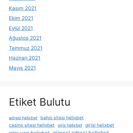
Kasım 2021
Ekim 2021
Eylül 2021
Ağustos 2021
Temmuz 2021
Haziran 2021
Mayıs 2021
Etiket Bulutu
bahis sitesi helixbet
adresi helixbet
casino sitesi helixbet
girisi helixbet
giris helixbet
güncel adresi helixbet
giris yap helixbet