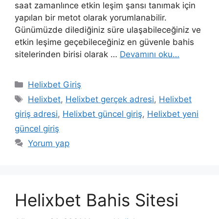
saat zamanlınce etkin leşim şansı tanımak için
yapılan bir metot olarak yorumlanabilir.
Günümüzde dilediğiniz süre ulaşabileceğiniz ve
etkin leşime geçebileceğiniz en güvenle bahis
sitelerinden birisi olarak …
Devamını oku…
Kategoriler
Helixbet Giriş
Etiketler
Helixbet
,
Helixbet gerçek adresi
,
Helixbet
giriş adresi
,
Helixbet güncel giriş
,
Helixbet yeni
güncel giriş
Yorum yap
Helixbet Bahis Sitesi