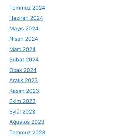
Temmuz 2024
Haziran 2024
Mayıs 2024
Nisan 2024
Mart 2024
Şubat 2024
Ocak 2024
Aralık 2023
Kasım 2023
Ekim 2023
Eylül 2023
Ağustos 2023
Temmuz 2023