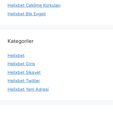
Helixbet Çekilme Korkuları
Helixbet Btk Engeli
Kategoriler
Helixbet
Helixbet Giriş
Helixbet Şikayet
Helixbet Twitter
Helixbet Yeni Adresi