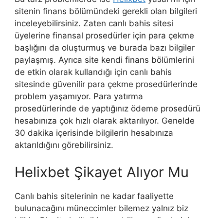
sitenin finans bölümündeki gerekli olan bilgileri
inceleyebilirsiniz. Zaten canlı bahis sitesi
üyelerine finansal prosedürler için para çekme
başlığını da oluşturmuş ve burada bazı bilgiler
paylaşmış. Ayrıca site kendi finans bölümlerini
de etkin olarak kullandığı için canlı bahis
sitesinde güvenilir para çekme prosedürlerinde
problem yaşamıyor. Para yatırma
prosedürlerinde de yaptığınız ödeme prosedürü
hesabınıza çok hızlı olarak aktarılıyor. Genelde
30 dakika içerisinde bilgilerin hesabınıza
aktarıldığını görebilirsiniz.
Helixbet Şikayet Alıyor Mu
Canlı bahis sitelerinin ne kadar faaliyette
bulunacağını müneccimler bilemez yalnız biz