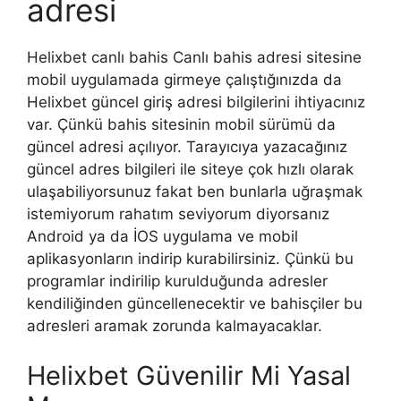
adresi
Helixbet canlı bahis Canlı bahis adresi sitesine
mobil uygulamada girmeye çalıştığınızda da
Helixbet güncel giriş adresi bilgilerini ihtiyacınız
var. Çünkü bahis sitesinin mobil sürümü da
güncel adresi açılıyor. Tarayıcıya yazacağınız
güncel adres bilgileri ile siteye çok hızlı olarak
ulaşabiliyorsunuz fakat ben bunlarla uğraşmak
istemiyorum rahatım seviyorum diyorsanız
Android ya da İOS uygulama ve mobil
aplikasyonların indirip kurabilirsiniz. Çünkü bu
programlar indirilip kurulduğunda adresler
kendiliğinden güncellenecektir ve bahisçiler bu
adresleri aramak zorunda kalmayacaklar.
Helixbet Güvenilir Mi Yasal