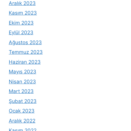
Aralık 2023
Kasım 2023
Ekim 2023
Eylül 2023
Ağustos 2023
Temmuz 2023
Haziran 2023
Mayıs 2023
Nisan 2023
Mart 2023
Şubat 2023
Ocak 2023
Aralık 2022
Kasım 2022