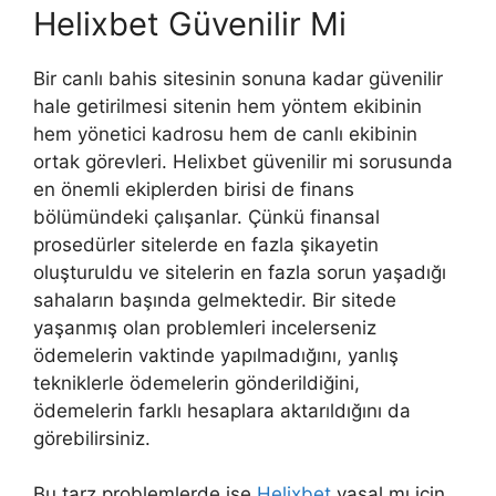
Helixbet Güvenilir Mi
Bir canlı bahis sitesinin sonuna kadar güvenilir
hale getirilmesi sitenin hem yöntem ekibinin
hem yönetici kadrosu hem de canlı ekibinin
ortak görevleri. Helixbet güvenilir mi sorusunda
en önemli ekiplerden birisi de finans
bölümündeki çalışanlar. Çünkü finansal
prosedürler sitelerde en fazla şikayetin
oluşturuldu ve sitelerin en fazla sorun yaşadığı
sahaların başında gelmektedir. Bir sitede
yaşanmış olan problemleri incelerseniz
ödemelerin vaktinde yapılmadığını, yanlış
tekniklerle ödemelerin gönderildiğini,
ödemelerin farklı hesaplara aktarıldığını da
görebilirsiniz.
Bu tarz problemlerde ise
Helixbet
yasal mı için