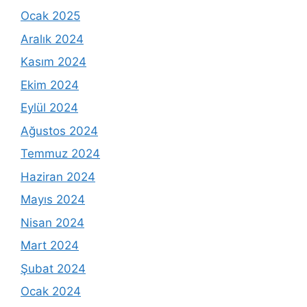
Ocak 2025
Aralık 2024
Kasım 2024
Ekim 2024
Eylül 2024
Ağustos 2024
Temmuz 2024
Haziran 2024
Mayıs 2024
Nisan 2024
Mart 2024
Şubat 2024
Ocak 2024