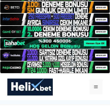
İçeriğe
atla
Menü