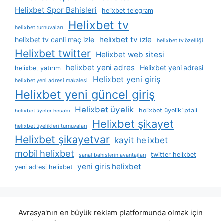
Helixbet Spor Bahisleri
helixbet telegram
Helixbet tv
helixbet turnuvaları
helixbet tv izle
helixbet tv canli maç izle
helixbet tv özelliği
Helixbet twitter
Helixbet web sitesi
helixbet yeni adres
Helixbet yeni adresi
helixbet yatırım
Helixbet yeni giriş
helixbet yeni adresi makalesi
Helixbet yeni güncel giriş
Helixbet üyelik
helixbet üyelik i̇ptali
helixbet üyeler hesabı
Helixbet şikayet
helixbet üyelikleri turnuvaları
Helixbet şikayetvar
kayit helixbet
mobil helixbet
twitter helixbet
sanal bahislerin avantajları
yeni giris helixbet
yeni adresi helixbet
Avrasya'nın en büyük reklam platformunda olmak için