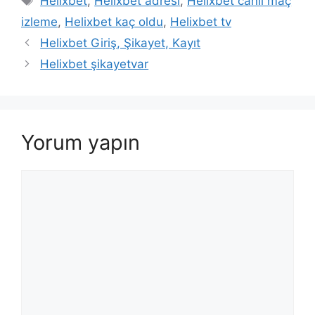
Helixbet
,
Helixbet adresi
,
Helixbet canlı maç
izleme
,
Helixbet kaç oldu
,
Helixbet tv
Helixbet Giriş, Şikayet, Kayıt
Helixbet şikayetvar
Yorum yapın
Yorum