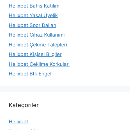
Helixbet Bahis Katılımı
Helixbet Yasal Üyelik
Helixbet Spor Dalları
Helixbet Cihaz Kullanımı
Helixbet Çekme Talepleri
Helixbet Kişisel Bilgiler
Helixbet Çekilme Korkuları
Helixbet Btk Engeli
Kategoriler
Helixbet